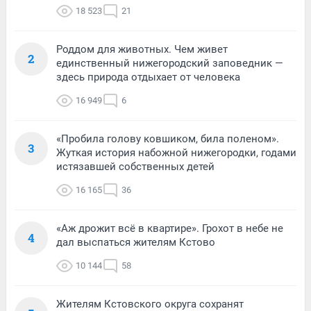
18 523
21
Роддом для животных. Чем живет
2
единственный нижегородский заповедник —
здесь природа отдыхает от человека
16 949
6
«Пробила голову ковшиком, била поленом».
3
Жуткая история набожной нижегородки, годами
истязавшей собственных детей
16 165
36
«Аж дрожит всё в квартире». Грохот в небе не
4
дал выспаться жителям Кстово
10 144
58
Жителям Кстовского округа сохранят