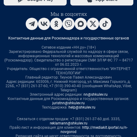
Мы в соцсетях
Контактные данные для Роскомнадзора и государственных органов
Сетевое издание «НН.ру» (18+)
Зарегистрировано Федеральной службой по надзору в сфере связи,
информационных технологий и массовых коммуникаций
(Роскомнадзор). Свидетельство о регистрации СМИ ЭЛ № ФС 77 — 84717
от 06.02.2023 г.
Учредитель: Общество с ограниченной ответственностью "ИНТЕРНЕТ
ТЕХНОЛОГИИ"
Главный редактор: Тиунов Павел Александрович
Адрес редакции: 603006, г. Нижний Новгород, ул. Максима Горького, д.
226Б, +7 (831) 261-37-60, +7 (910) 390-40-40 (сообщения WhatsApp, Viber,
Telegram)
Электронный адрес редакции:
nn@shkulev.ru
Контактные данные для Роскомнадзора и государственных органов:
juristnn@shkulev.ru
Техподдержка:
help@shkulev.ru
Связаться с отделом продаж: +7 (831) 261-37-60 доб. 3335,
reklamann@shkulev.ru
Прайс-лист и информация для клиентов:
http://mediakit.iportal.ru/n-
novgorod
Редакция сайта не несет ответственности за достоверность