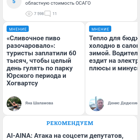
5
областную стоимость ОСАГО
7 598
11
МНЕНИЕ
МНЕНИЕ
«Сливочное пиво
Тепло для бюдж
разочаровало»:
холодно в сало
туристы заплатили 60
зимой. Водитель
тысяч, чтобы целый
ездит на электр
день гулять по парку
плюсы и минус
Юрского периода и
Хогвартсу
Яна Шаламова
Денис Дедюхин
РЕКОМЕНДУЕМ
AI-AINA: Атака на соцсети депутатов,