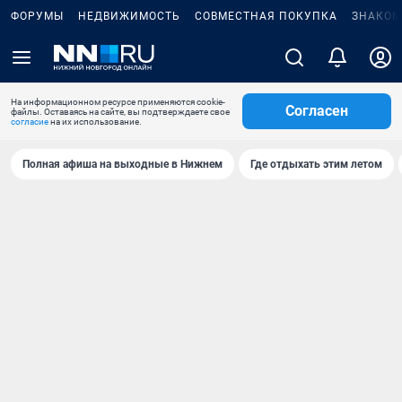
ФОРУМЫ
НЕДВИЖИМОСТЬ
СОВМЕСТНАЯ ПОКУПКА
ЗНАКОМ
На информационном ресурсе применяются cookie-
Согласен
файлы. Оставаясь на сайте, вы подтверждаете свое
согласие
на их использование.
Полная афиша на выходные в Нижнем
Где отдыхать этим летом