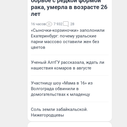
борьбе с редкой формой
рака, умерла в возрасте 26
лет
16 часов
7 932
28
«Сыночки-корзиночки» заполонили
Екатеринбург: почему уральские
парни массово оставили жен без
цветов
Ученый АлтГУ рассказала, ждать ли
нашествия комаров в августе
Участницу шоу «Мама в 16» из
Волгограда обвинили в
домогательствах к младенцу
Соль земли забайкальской.
Нижегородцевы