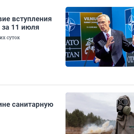
вие вступления
 за 11 июля
их суток
ине санитарную