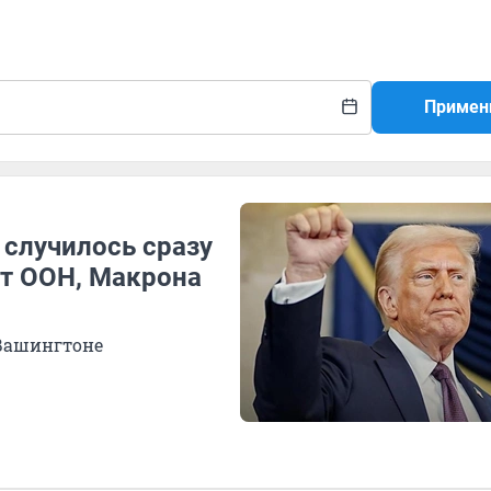
Примен
 случилось сразу
от ООН, Макрона
Вашингтоне