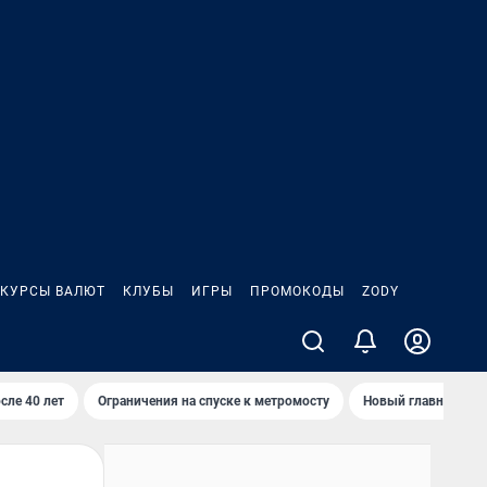
КУРСЫ ВАЛЮТ
КЛУБЫ
ИГРЫ
ПРОМОКОДЫ
ZODY
сле 40 лет
Ограничения на спуске к метромосту
Новый главный про