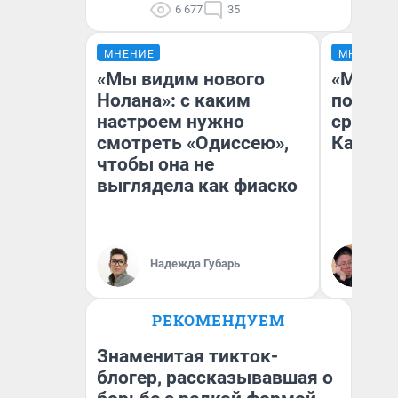
6 677
35
МНЕНИЕ
МНЕНИЕ
«Мы видим нового
«Машин
Нолана»: с каким
полете
настроем нужно
сравни
смотреть «Одиссею»,
Казахс
чтобы она не
выглядела как фиаско
Надежда Губарь
Ан
РЕКОМЕНДУЕМ
Знаменитая тикток-
блогер, рассказывавшая о