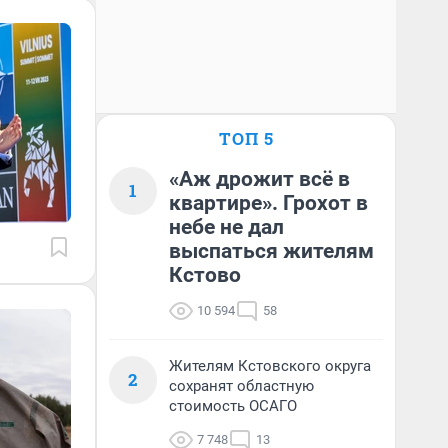
ТОП 5
«Аж дрожит всё в
1
квартире». Грохот в
небе не дал
выспаться жителям
Кстово
10 594
58
Жителям Кстовского округа
2
сохранят областную
стоимость ОСАГО
7 748
13