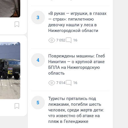
«В руках — игрушки, в глазах
3
— страх»: пятилетнюю
девочку нашли у леса в
Нижегородской области
7 052
16
Повреждены машины: Глеб
4
Никитин — о крупной атаке
БПЛА на Нижегородскую
область
7 014
16
Туристы прятались под
5
лежаками, погибли шесть
человек, среди жертв дети:
что известно об атаке на
пляж в Геленджике