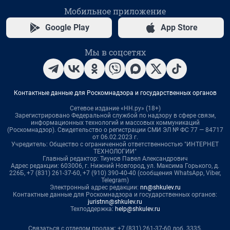
Мобильное приложение
Google Play
App Store
Мы в соцсетях
Контактные данные для Роскомнадзора и государственных органов
Сетевое издание «НН.ру» (18+)
Зарегистрировано Федеральной службой по надзору в сфере связи,
информационных технологий и массовых коммуникаций
(Роскомнадзор). Свидетельство о регистрации СМИ ЭЛ № ФС 77 — 84717
от 06.02.2023 г.
Учредитель: Общество с ограниченной ответственностью "ИНТЕРНЕТ
ТЕХНОЛОГИИ"
Главный редактор: Тиунов Павел Александрович
Адрес редакции: 603006, г. Нижний Новгород, ул. Максима Горького, д.
226Б, +7 (831) 261-37-60, +7 (910) 390-40-40 (сообщения WhatsApp, Viber,
Telegram)
Электронный адрес редакции:
nn@shkulev.ru
Контактные данные для Роскомнадзора и государственных органов:
juristnn@shkulev.ru
Техподдержка:
help@shkulev.ru
Связаться с отделом продаж: +7 (831) 261-37-60 доб. 3335,