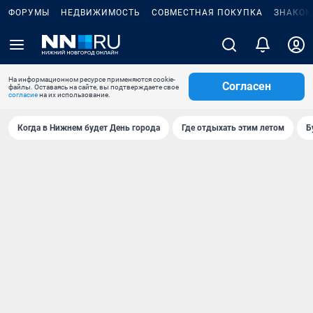
ФОРУМЫ
НЕДВИЖИМОСТЬ
СОВМЕСТНАЯ ПОКУПКА
ЗНАКОМ
На информационном ресурсе применяются cookie-
Согласен
файлы. Оставаясь на сайте, вы подтверждаете свое
согласие
на их использование.
Когда в Нижнем будет День города
Где отдыхать этим летом
Б