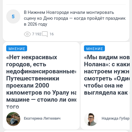
В Нижнем Новгороде начали монтировать
5
сцену ко Дню города — когда пройдёт праздник
в 2026 году
7 192
16
МНЕНИЕ
МНЕНИЕ
«Нет некрасивых
«Мы видим нов
городов, есть
Нолана»: с каки
недофинансированные».
настроем нужн
Путешественники
смотреть «Одис
проехали 2000
чтобы она не
километров по Уралу на
выглядела как 
машине — стоило ли оно
того
Екатерина Литкевич
Надежда Губарь