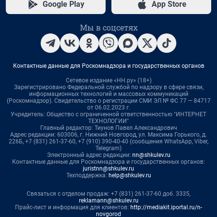
Google Play
App Store
Мы в соцсетях
Контактные данные для Роскомнадзора и государственных органов
Сетевое издание «НН.ру» (18+)
Зарегистрировано Федеральной службой по надзору в сфере связи,
информационных технологий и массовых коммуникаций
(Роскомнадзор). Свидетельство о регистрации СМИ ЭЛ № ФС 77 — 84717
от 06.02.2023 г.
Учредитель: Общество с ограниченной ответственностью "ИНТЕРНЕТ
ТЕХНОЛОГИИ"
Главный редактор: Тиунов Павел Александрович
Адрес редакции: 603006, г. Нижний Новгород, ул. Максима Горького, д.
226Б, +7 (831) 261-37-60, +7 (910) 390-40-40 (сообщения WhatsApp, Viber,
Telegram)
Электронный адрес редакции:
nn@shkulev.ru
Контактные данные для Роскомнадзора и государственных органов:
juristnn@shkulev.ru
Техподдержка:
help@shkulev.ru
Связаться с отделом продаж: +7 (831) 261-37-60 доб. 3335,
reklamann@shkulev.ru
Прайс-лист и информация для клиентов:
http://mediakit.iportal.ru/n-
novgorod