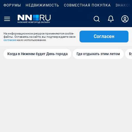
ФОРУМЫ
НЕДВИЖИМОСТЬ
СОВМЕСТНАЯ ПОКУПКА
ЗНАКОМ
На информационном ресурсе применяются cookie-
Согласен
файлы. Оставаясь на сайте, вы подтверждаете свое
согласие
на их использование.
Когда в Нижнем будет День города
Где отдыхать этим летом
Б