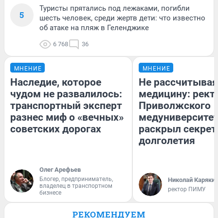
Туристы прятались под лежаками, погибли
5
шесть человек, среди жертв дети: что известно
об атаке на пляж в Геленджике
6 768
36
МНЕНИЕ
МНЕНИЕ
Наследие, которое
Не рассчитывая
чудом не развалилось:
медицину: рект
транспортный эксперт
Приволжского
разнес миф о «вечных»
медуниверсите
советских дорогах
раскрыл секре
долголетия
Олег Арефьев
Блогер, предприниматель,
Николай Каряки
владелец в транспортном
ректор ПИМУ
бизнесе
РЕКОМЕНДУЕМ