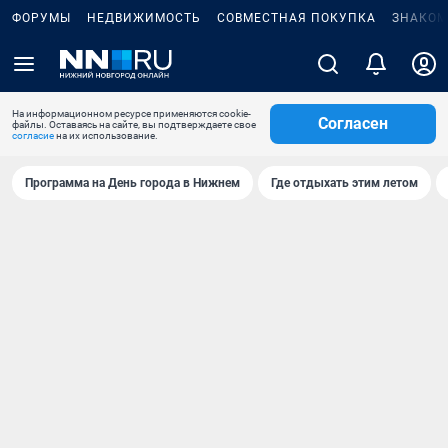
ФОРУМЫ
НЕДВИЖИМОСТЬ
СОВМЕСТНАЯ ПОКУПКА
ЗНАКОМ
На информационном ресурсе применяются cookie-
Согласен
файлы. Оставаясь на сайте, вы подтверждаете свое
согласие
на их использование.
Программа на День города в Нижнем
Где отдыхать этим летом