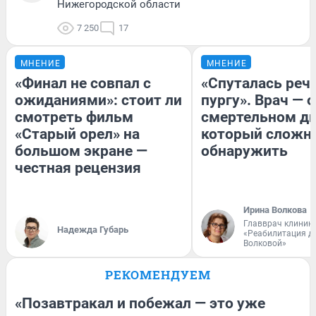
Нижегородской области
7 250
17
МНЕНИЕ
МНЕНИЕ
«Финал не совпал с
«Спуталась речь
ожиданиями»: стоит ли
пургу». Врач — о
смотреть фильм
смертельном ди
«Старый орел» на
который сложн
большом экране —
обнаружить
честная рецензия
Ирина Волкова
Главврач клиник
Надежда Губарь
«Реабилитация д
Волковой»
РЕКОМЕНДУЕМ
«Позавтракал и побежал — это уже