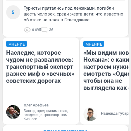
Туристы прятались под лежаками, погибли
5
шесть человек, среди жертв дети: что известно
об атаке на пляж в Геленджике
6 695
36
МНЕНИЕ
МНЕНИЕ
Наследие, которое
«Мы видим нов
чудом не развалилось:
Нолана»: с каки
транспортный эксперт
настроем нужн
разнес миф о «вечных»
смотреть «Одис
советских дорогах
чтобы она не
выглядела как 
Олег Арефьев
Блогер, предприниматель,
Надежда Губарь
владелец в транспортном
бизнесе