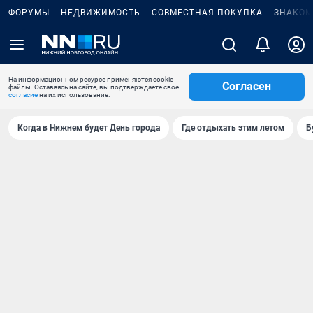
ФОРУМЫ
НЕДВИЖИМОСТЬ
СОВМЕСТНАЯ ПОКУПКА
ЗНАКОМ
На информационном ресурсе применяются cookie-
Согласен
файлы. Оставаясь на сайте, вы подтверждаете свое
согласие
на их использование.
Когда в Нижнем будет День города
Где отдыхать этим летом
Б