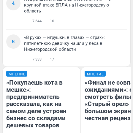
4
крупной атаке БПЛА на Нижегородскую
область
7 644
16
«В руках — игрушки, в глазах — страх»:
5
пятилетнюю девочку нашли у леса в
Нижегородской области
7 333
17
МНЕНИЕ
МНЕНИЕ
«Покупаешь кота в
«Финал не совпа
мешке»:
ожиданиями»: с
предприниматель
смотреть филь
рассказала, как на
«Старый орел» 
самом деле устроен
большом экран
бизнес со складами
честная реценз
дешевых товаров