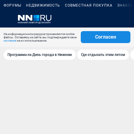
ФОРУМЫ
НЕДВИЖИМОСТЬ
СОВМЕСТНАЯ ПОКУПКА
ЗНАКОМ
На информационном ресурсе применяются cookie-
Согласен
файлы. Оставаясь на сайте, вы подтверждаете свое
согласие
на их использование.
Программа на День города в Нижнем
Где отдыхать этим летом