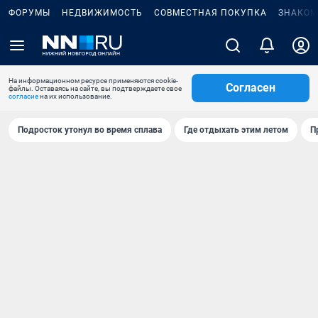
ФОРУМЫ
НЕДВИЖИМОСТЬ
СОВМЕСТНАЯ ПОКУПКА
ЗНАКОМ
На информационном ресурсе применяются cookie-
Согласен
файлы. Оставаясь на сайте, вы подтверждаете свое
согласие
на их использование.
Подросток утонул во время сплава
Где отдыхать этим летом
П