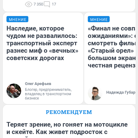
7 350
17
МНЕНИЕ
МНЕНИЕ
Наследие, которое
«Финал не совпа
чудом не развалилось:
ожиданиями»: с
транспортный эксперт
смотреть филь
разнес миф о «вечных»
«Старый орел» 
советских дорогах
большом экран
честная реценз
Олег Арефьев
Блогер, предприниматель,
Надежда Губарь
владелец в транспортном
бизнесе
РЕКОМЕНДУЕМ
Теряет зрение, но гоняет на мотоцикле
и скейте. Как живет подросток с