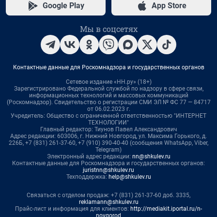
Google Play
App Store
Мы в соцсетях
Контактные данные для Роскомнадзора и государственных органов
Сетевое издание «НН.ру» (18+)
Зарегистрировано Федеральной службой по надзору в сфере связи,
информационных технологий и массовых коммуникаций
(Роскомнадзор). Свидетельство о регистрации СМИ ЭЛ № ФС 77 — 84717
от 06.02.2023 г.
Учредитель: Общество с ограниченной ответственностью "ИНТЕРНЕТ
ТЕХНОЛОГИИ"
Главный редактор: Тиунов Павел Александрович
Адрес редакции: 603006, г. Нижний Новгород, ул. Максима Горького, д.
226Б, +7 (831) 261-37-60, +7 (910) 390-40-40 (сообщения WhatsApp, Viber,
Telegram)
Электронный адрес редакции:
nn@shkulev.ru
Контактные данные для Роскомнадзора и государственных органов:
juristnn@shkulev.ru
Техподдержка:
help@shkulev.ru
Связаться с отделом продаж: +7 (831) 261-37-60 доб. 3335,
reklamann@shkulev.ru
Прайс-лист и информация для клиентов:
http://mediakit.iportal.ru/n-
novgorod