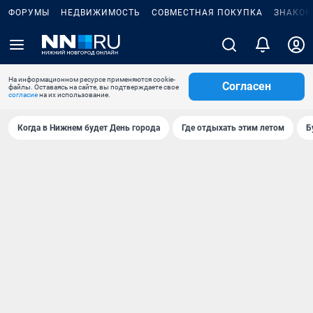
ФОРУМЫ
НЕДВИЖИМОСТЬ
СОВМЕСТНАЯ ПОКУПКА
ЗНАКОМ
На информационном ресурсе применяются cookie-
Согласен
файлы. Оставаясь на сайте, вы подтверждаете свое
согласие
на их использование.
Когда в Нижнем будет День города
Где отдыхать этим летом
Б