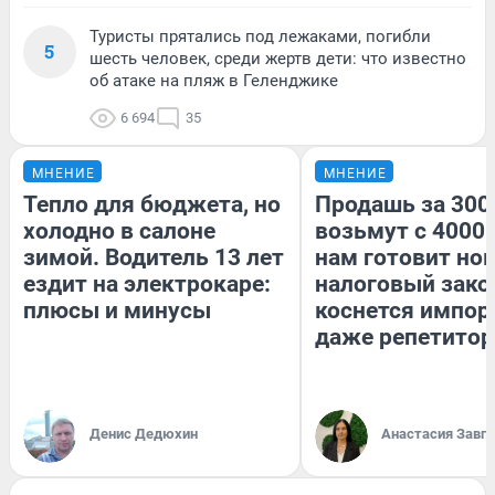
Туристы прятались под лежаками, погибли
5
шесть человек, среди жертв дети: что известно
об атаке на пляж в Геленджике
6 694
35
МНЕНИЕ
МНЕНИЕ
Тепло для бюджета, но
Продашь за 3000
холодно в салоне
возьмут с 4000.
зимой. Водитель 13 лет
нам готовит но
ездит на электрокаре:
налоговый зако
плюсы и минусы
коснется импор
даже репетитор
Денис Дедюхин
Анастасия Завг