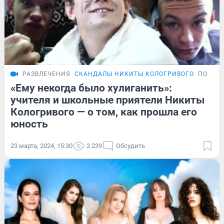
РАЗВЛЕЧЕНИЯ
СКАНДАЛЫ НИКИТЫ КОЛОГРИВОГО
ПОДРО
«Ему некогда было хулиганить»:
учителя и школьные приятели Никиты
Кологривого — о том, как прошла его
юность
23 марта, 2024, 15:30
2 239
Обсудить