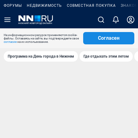
ФОРУМЫ
НЕДВИЖИМОСТЬ
СОВМЕСТНАЯ ПОКУПКА
ЗНАКОМ
На информационном ресурсе применяются cookie-
Согласен
файлы. Оставаясь на сайте, вы подтверждаете свое
согласие
на их использование.
Программа на День города в Нижнем
Где отдыхать этим летом