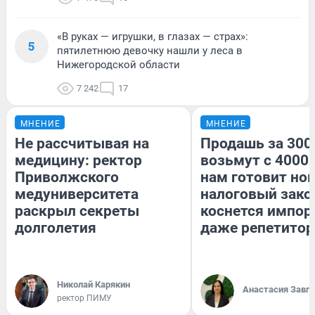
«В руках — игрушки, в глазах — страх»:
5
пятилетнюю девочку нашли у леса в
Нижегородской области
7 242
17
МНЕНИЕ
МНЕНИЕ
Не рассчитывая на
Продашь за 3000
медицину: ректор
возьмут с 4000.
Приволжского
нам готовит но
медуниверситета
налоговый зако
раскрыл секреты
коснется импор
долголетия
даже репетитор
Николай Карякин
Анастасия Завг
ректор ПИМУ