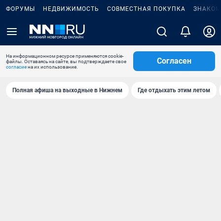
ФОРУМЫ
НЕДВИЖИМОСТЬ
СОВМЕСТНАЯ ПОКУПКА
ЗНАКОМ
На информационном ресурсе применяются cookie-
Согласен
файлы. Оставаясь на сайте, вы подтверждаете свое
согласие
на их использование.
Полная афиша на выходные в Нижнем
Где отдыхать этим летом