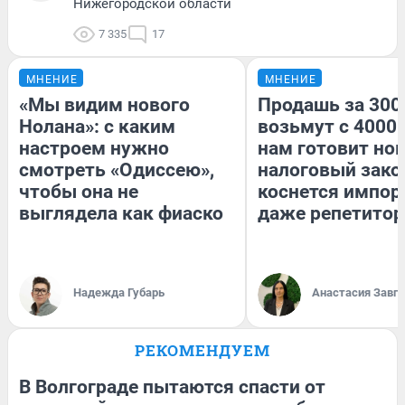
Нижегородской области
7 335
17
МНЕНИЕ
МНЕНИЕ
«Мы видим нового
Продашь за 3000
Нолана»: с каким
возьмут с 4000.
настроем нужно
нам готовит но
смотреть «Одиссею»,
налоговый зако
чтобы она не
коснется импор
выглядела как фиаско
даже репетитор
Надежда Губарь
Анастасия Завг
РЕКОМЕНДУЕМ
В Волгограде пытаются спасти от