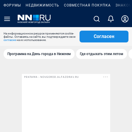
ФОРУМЫ
НЕДВИЖИМОСТЬ
СОВМЕСТНАЯ ПОКУПКА
ЗНАКОМ
На информационном ресурсе применяются cookie-
Согласен
файлы. Оставаясь на сайте, вы подтверждаете свое
согласие
на их использование.
Программа на День города в Нижнем
Где отдыхать этим летом
РЕКЛАМА • NOVGOROD.ALFAZDRAV.RU