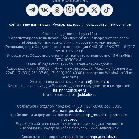
Контактные данные для Роскомнадзора и государственных органов
Сетевое издание «НН.ру» (18+)
Зарегистрировано Федеральной службой по надзору в сфере связи,
информационных технологий и массовых коммуникаций
(Роскомнадзор). Свидетельство о регистрации СМИ ЭЛ № ФС 77 — 84717
от 06.02.2023 г.
Учредитель: Общество с ограниченной ответственностью "ИНТЕРНЕТ
ТЕХНОЛОГИИ"
Главный редактор: Тиунов Павел Александрович
Адрес редакции: 603006, г. Нижний Новгород, ул. Максима Горького, д.
226Б, +7 (831) 261-37-60, +7 (910) 390-40-40 (сообщения WhatsApp, Viber,
Telegram)
Электронный адрес редакции:
nn@shkulev.ru
Контактные данные для Роскомнадзора и государственных органов:
juristnn@shkulev.ru
Техподдержка:
help@shkulev.ru
Связаться с отделом продаж: +7 (831) 261-37-60 доб. 3335,
reklamann@shkulev.ru
Прайс-лист и информация для клиентов:
http://mediakit.iportal.ru/n-
novgorod
Редакция сайта не несет ответственности за достоверность
информации, содержащейся в рекламных объявлениях.
Связаться по вопросам партнёрства:
nnpr@shkulev.ru