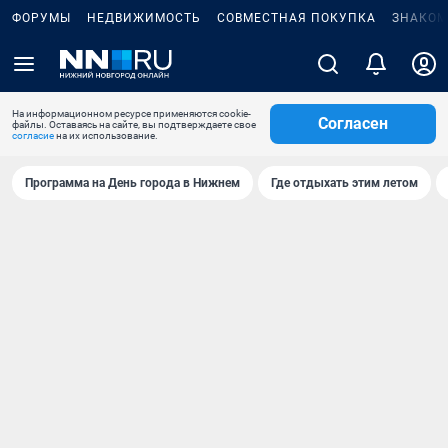
ФОРУМЫ
НЕДВИЖИМОСТЬ
СОВМЕСТНАЯ ПОКУПКА
ЗНАКОМ
На информационном ресурсе применяются cookie-
Согласен
файлы. Оставаясь на сайте, вы подтверждаете свое
согласие
на их использование.
Программа на День города в Нижнем
Где отдыхать этим летом