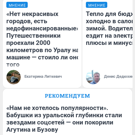
МНЕНИЕ
МНЕНИЕ
«Нет некрасивых
Тепло для бюдж
городов, есть
холодно в сало
недофинансированные».
зимой. Водитель
Путешественники
ездит на электр
проехали 2000
плюсы и минус
километров по Уралу на
машине — стоило ли оно
того
Екатерина Литкевич
Денис Дедюхин
РЕКОМЕНДУЕМ
«Нам не хотелось популярности».
Бабушки из уральской глубинки стали
звездами соцсетей — они покорили
Агутина и Бузову