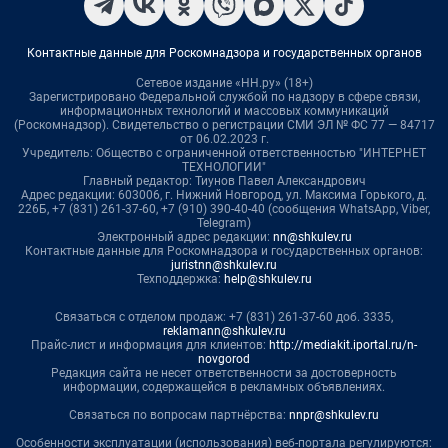
Контактные данные для Роскомнадзора и государственных органов
Сетевое издание «НН.ру» (18+)
Зарегистрировано Федеральной службой по надзору в сфере связи,
информационных технологий и массовых коммуникаций
(Роскомнадзор). Свидетельство о регистрации СМИ ЭЛ № ФС 77 — 84717
от 06.02.2023 г.
Учредитель: Общество с ограниченной ответственностью "ИНТЕРНЕТ
ТЕХНОЛОГИИ"
Главный редактор: Тиунов Павел Александрович
Адрес редакции: 603006, г. Нижний Новгород, ул. Максима Горького, д.
226Б, +7 (831) 261-37-60, +7 (910) 390-40-40 (сообщения WhatsApp, Viber,
Telegram)
Электронный адрес редакции:
nn@shkulev.ru
Контактные данные для Роскомнадзора и государственных органов:
juristnn@shkulev.ru
Техподдержка:
help@shkulev.ru
Связаться с отделом продаж: +7 (831) 261-37-60 доб. 3335,
reklamann@shkulev.ru
Прайс-лист и информация для клиентов:
http://mediakit.iportal.ru/n-
novgorod
Редакция сайта не несет ответственности за достоверность
информации, содержащейся в рекламных объявлениях.
Связаться по вопросам партнёрства:
nnpr@shkulev.ru
Особенности эксплуатации (использования) веб-портала регулируются: