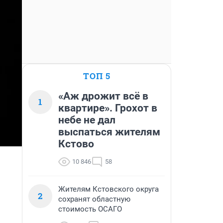
ТОП 5
«Аж дрожит всё в
1
квартире». Грохот в
небе не дал
выспаться жителям
Кстово
10 846
58
Жителям Кстовского округа
2
сохранят областную
стоимость ОСАГО