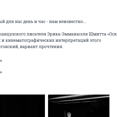
 для нас день и час - нам неизвестно...

французского писателя Эрика-Эмманюэля Шмитта «Оска
х и кинематографических интерпретаций этого 
юговский, вариант прочтения.
н
н