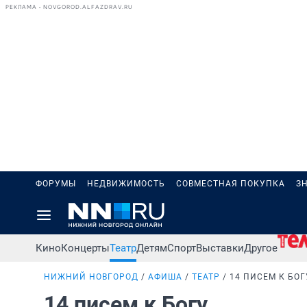
РЕКЛАМА • NOVGOROD.ALFAZDRAV.RU
ФОРУМЫ
НЕДВИЖИМОСТЬ
СОВМЕСТНАЯ ПОКУПКА
З
Кино
Концерты
Театр
Детям
Спорт
Выставки
Другое
НИЖНИЙ НОВГОРОД
АФИША
ТЕАТР
14 ПИСЕМ К БОГ
14 писем к Богу