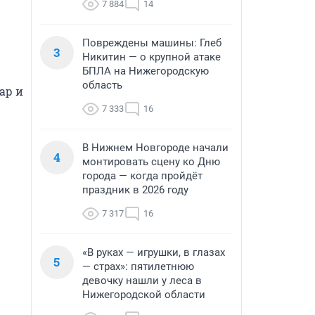
7 884
14
Повреждены машины: Глеб
3
Никитин — о крупной атаке
БПЛА на Нижегородскую
область
р и 
7 333
16
В Нижнем Новгороде начали
4
монтировать сцену ко Дню
города — когда пройдёт
праздник в 2026 году
7 317
16
«В руках — игрушки, в глазах
5
— страх»: пятилетнюю
девочку нашли у леса в
Нижегородской области