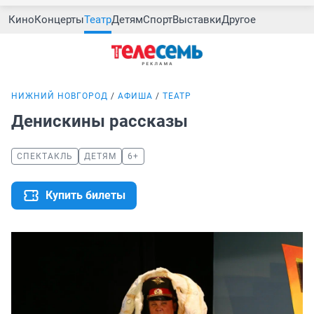
Кино
Концерты
Театр
Детям
Спорт
Выставки
Другое
НИЖНИЙ НОВГОРОД
АФИША
ТЕАТР
Денискины рассказы
СПЕКТАКЛЬ
ДЕТЯМ
6+
Купить билеты