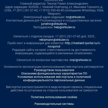
ТЕХНОЛОГИИ"
Главный редактор: Тиунов Павел Александрович
Адрес редакции: 603006, г. Нижний Новгород, ул. Максима Горького, д.
226Б, +7 (831) 261-37-60, +7 (910) 390-40-40 (сообщения WhatsApp, Viber,
Telegram)
Электронный адрес редакции:
nn@shkulev.ru
Контактные данные для Роскомнадзора и государственных органов:
juristnn@shkulev.ru
Техподдержка:
help@shkulev.ru
Связаться с отделом продаж: +7 (831) 261-37-60 доб. 3335,
reklamann@shkulev.ru
Прайс-лист и информация для клиентов:
http://mediakit.iportal.ru/n-
novgorod
Редакция сайта не несет ответственности за достоверность
информации, содержащейся в рекламных объявлениях.
Связаться по вопросам партнёрства:
nnpr@shkulev.ru
Особенности эксплуатации (использования) веб-портала регулируются:
Руководством пользователя
Описанием функциональных характеристик ПО
Условиями использования веб-портала и политикой
конфиденциальности персональных данных
Веб-портал распространяется в виде интернет-сервиса, специальные
действия по установке на стороне пользователя не требуются
Политика использования cookies
Рекомендательные системы