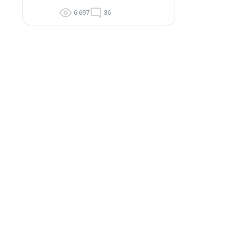
6 697
36