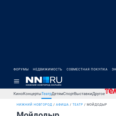
ФОРУМЫ
НЕДВИЖИМОСТЬ
СОВМЕСТНАЯ ПОКУПКА
З
Кино
Концерты
Театр
Детям
Спорт
Выставки
Другое
НИЖНИЙ НОВГОРОД
АФИША
ТЕАТР
МОЙДОДЫР
Мойдодыр