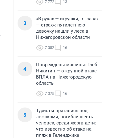
7 772
13
«В руках — игрушки, в глазах
3
— страх»: пятилетнюю
девочку нашли у леса в
 
Нижегородской области
7 082
16
Повреждены машины: Глеб
4
Никитин — о крупной атаке
БПЛА на Нижегородскую
область
7 075
16
Туристы прятались под
5
лежаками, погибли шесть
человек, среди жертв дети:
что известно об атаке на
пляж в Геленджике