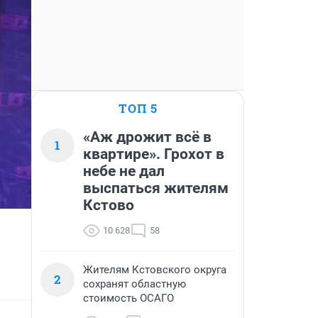
ТОП 5
«Аж дрожит всё в
1
квартире». Грохот в
небе не дал
выспаться жителям
Кстово
10 628
58
Жителям Кстовского округа
2
сохранят областную
стоимость ОСАГО