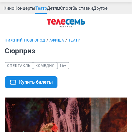
Кино
Концерты
Театр
Детям
Спорт
Выставки
Другое
НИЖНИЙ НОВГОРОД
АФИША
ТЕАТР
Сюрприз
СПЕКТАКЛЬ
КОМЕДИЯ
16+
Купить билеты