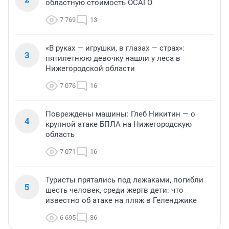
областную стоимость ОСАГО
7 769
13
«В руках — игрушки, в глазах — страх»:
3
пятилетнюю девочку нашли у леса в
Нижегородской области
7 076
16
Повреждены машины: Глеб Никитин — о
4
крупной атаке БПЛА на Нижегородскую
область
7 071
16
Туристы прятались под лежаками, погибли
5
шесть человек, среди жертв дети: что
известно об атаке на пляж в Геленджике
6 695
36