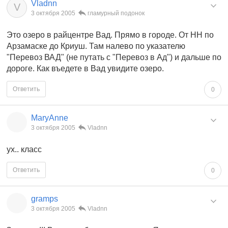
Vladnn
V
3 октября 2005
гламурный подонок
Это озеро в райцентре Вад. Прямо в городе. От НН по
Арзамаске до Криуш. Там налево по указателю
"Перевоз ВАД" (не путать с "Перевоз в Ад") и дальше по
дороге. Как въедете в Вад увидите озеро.
Ответить
0
MaryAnne
3 октября 2005
Vladnn
ух.. класс
Ответить
0
gramps
3 октября 2005
Vladnn