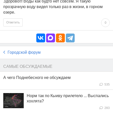
Здорово!!! Воды как будто нет совсем. Я такую
прозрачную воду видел только раз в жизни, в горном
озере.
Ответить
0
Городской форум
САМЫЕ ОБСУЖДАЕМЫЕ
А чего Поднебесного не обсуждаем
535
Норм так по Кыиву прилетело ... Выспались
хохлята?
283