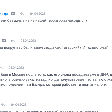
иада
04.04.2023
 эти безумные не на нашей территории находятся
04.04.2023
бы вокруг вас были такие люди как Татарский? И только они
04.04.2023
 был в Москве после того, как его снова посадили уже в ДНР, д
тно, а осенью уехал назад, когда почувствовал, что запахло жа
чно полезнее, чем Валера, который работает и платит налоги.
04.04.2023
алеры что ли, знаешь что он работает и платит налоги