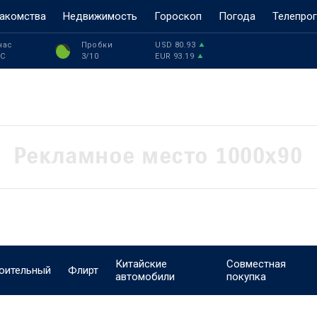
акомства
Недвижимость
Гороскоп
Погода
Телепро
час
Пробки
USD
80.93
°C
3
/10
EUR
93.19
Китайские
Совместная
оительный
Флирт
автомобили
покупка