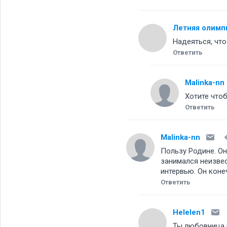
Летняя олимп
Надеяться, что
Ответить
Malinka-nn
Хотите что
Ответить
Malinka-nn
Пользу Родине. Он
занимался неизвес
интервью. Он коне
Ответить
Helelen1
Ты любовница в