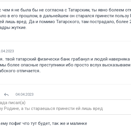
 с чем я не была бы не согласна с Татарским, ты явно болеем 
было в его прошлом, в дальнейшем он старался принести пользу 
ей лишь вред. Да и помимо Татарского, там пострадало, более 
адры жуткие.
.04.2023
ая.. твой татарский физически банк грабанул и людей наверняка
 мы более опасные преступники ибо просто вслух высказываем
бского отличается..
04.04.2023
ада писал(а)
у Родине, а ты стараешься принести ей лишь вред
..ему пофиг что тут будет, так же и малинке