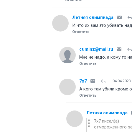
Летняя олимпиада
И что их зам это убивать н
Ответить
cuminz@mail.ru
Мне не надо, а кому то н
Ответить
7x7
04.04.2023
А кого там убили кроме
Ответить
Летняя олимпиада
7x7 писал(а)
отмороженного 