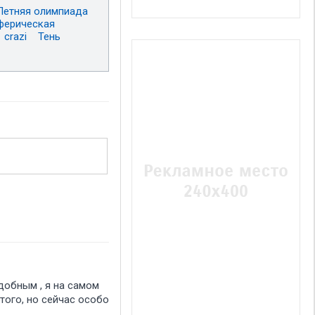
Летняя олимпиада
ферическая
crazi
Тень
одобным , я на самом
этого, но сейчас особо