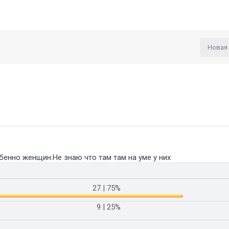
Новая
бенно женщин.Не знаю что там там на уме у них
27
| 75%
9
| 25%