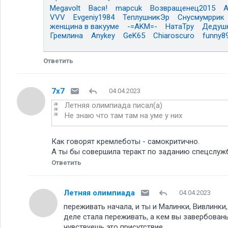
Megavolt
Вася!
mapcuk
Возвращенец2015
VVV
Evgeniy1984
ТеплушникЭр
Снусмумррик
женщина в вакууме
-=AKM=-
НатаТру
Дедуш
Гремлина
Anykey
GeK65
Chiaroscuro
funny8
Ответить
7x7
04.04.2023
Летняя олимпиада писал(а)
Не знаю что там там на уме у них
Как говорят кремлеботы - самокритично.
А ты бы совершила теракт по заданию спецслу
Ответить
Летняя олимпиада
04.04.2023
переживать начала, и ты и Малинки, Вивлинки
деле стала переживать, а кем вы завербованы
чувствуешь это присутствие