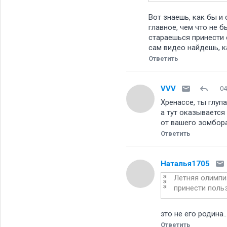
Вот знаешь, как бы и
главное, чем что не 
стараешься принести 
сам видео найдешь, к
Ответить
VVV
04
Хренассе, ты глуп
а тут оказывается
от вашего зомбора
Ответить
Наталья1705
Летняя олимпи
принести польз
это не его родина.
Ответить