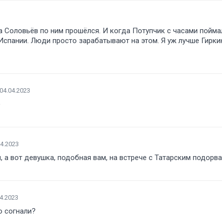
а Соловьёв по ним прошёлся. И когда Потупчик с часами пойма
спании. Люди просто зарабатывают на этом. Я уж лучше Гирки
04.04.2023
)
04.2023
и, а вот девушка, подобная вам, на встрече с Татарским подорв
4.2023
но согнали