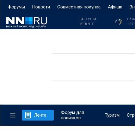
Форумы
Новости
Совместная покупка
Афиша
Зн
6 АВГУСТА
Сей
ЧЕТВЕРГ
+27
Форум для
Лента
Туризм
Стр
новичков