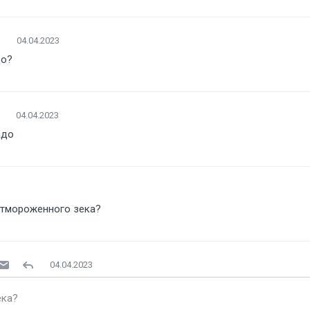
04.04.2023
адо
04.04.2023
адо
 отмороженного зека
04.04.2023
зека