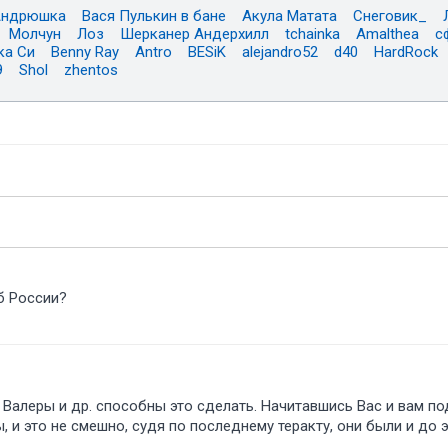
Андрюшка
Вася Пулькин в бане
Акула Матата
Снеговик_
Молчун
Лоз
Шерканер Андерхилл
tchainka
Amalthea
с
ка Си
Benny Ray
Antro
BESiK
alejandro52
d40
HardRock
9
Shol
zhentos
жб России
, Валеры и др. способны это сделать. Начитавшись Вас и вам п
, и это не смешно, судя по последнему теракту, они были и до 