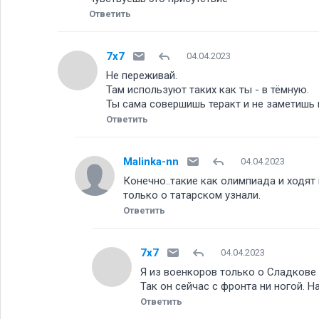
Ответить
7x7
04.04.2023
Не переживай.
Там используют таких как ты - в тёмную.
Ты сама совершишь теракт и не заметишь 
Ответить
Malinka-nn
04.04.2023
Конечно..такие как олимпиада и ходят 
только о татарском узнали.
Ответить
7x7
04.04.2023
Я из военкоров только о Сладкове 
Так он сейчас с фронта ни ногой. 
Ответить