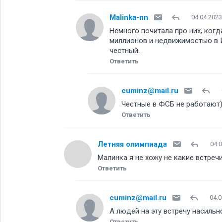
Malinka-nn
04.04.2023
Немного почитала про них, когд
миллионов и недвижимостью в И
честный.
Ответить
cuminz@mail.ru
Честные в ФСБ не работают
Ответить
Летняя олимпиада
04.
Малинка я не хожу не какие встреч
Ответить
cuminz@mail.ru
04.0
А людей на эту встречу насиль
Ответить