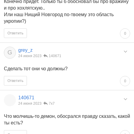
Конечно придет. Только ты б обосновал бы про вражину
и про хохлятскую..
Или наш Нищий Новгород по-твоему это область
укропии?)
Ответить
0
grey_z
G
24 июня 2023
140671
Сделать тот они чо должны?
Ответить
0
140671
24 июня 2023
7x7
Что молчишь-то демон, обосрался правду сказать, какой
ты есть?