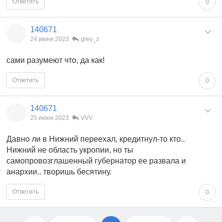
Ответить
0
140671
24 июня 2023
grey_z
сами разумеют что, да как!
Ответить
0
140671
25 июня 2023
VVV
Давно ли в Нижний переехал, кредитнул-то кто..
Нижний не область укропии, но ты
самопровозглашенный губернатор ее развала и
анархии.. творишь бесятину.
Ответить
0