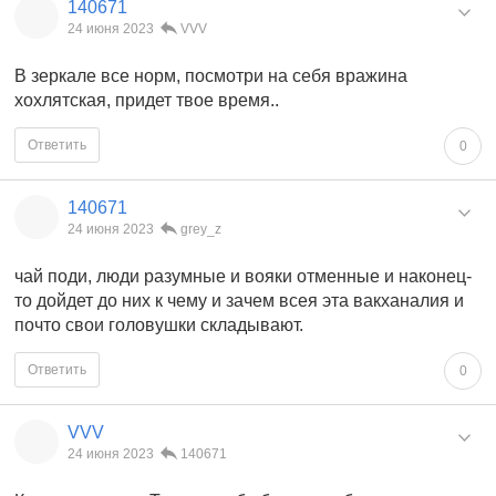
140671
24 июня 2023
VVV
В зеркале все норм, посмотри на себя вражина
хохлятская, придет твое время..
Ответить
0
140671
24 июня 2023
grey_z
чай поди, люди разумные и вояки отменные и наконец-
то дойдет до них к чему и зачем всея эта вакханалия и
почто свои головушки складывают.
Ответить
0
VVV
24 июня 2023
140671