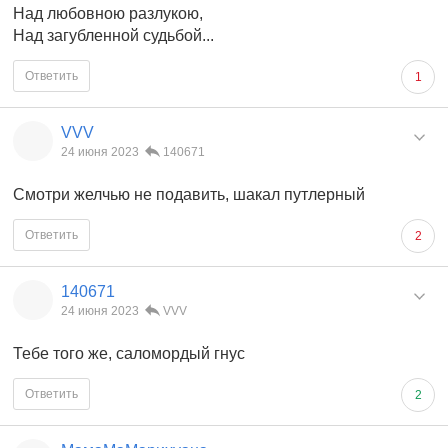
Над любовною разлукою,
Над загубленной судьбой...
Ответить
1
VVV
24 июня 2023
140671
Смотри желчью не подавить, шакал путлерный
Ответить
2
140671
24 июня 2023
VVV
Тебе того же, саломордый гнус
Ответить
2