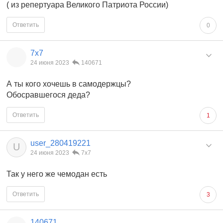
( из репертуара Великого Патриота России)
Ответить
0
7x7
24 июня 2023
140671
А ты кого хочешь в самодержцы?
Обосравшегося деда?
Ответить
1
user_280419221
U
24 июня 2023
7x7
Так у него же чемодан есть
Ответить
3
140671