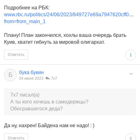
Подробнее на РБК:
www.rbc.ru/politics/24/06/2023/649727e69a7947620cff0826?
from=from_main_1
Плану! План закончился, хохлы ваша очередь брать
Куив, хватит гибнуть за мировой олигархат.
Ответить
1
бука букин
Б
24 июня 2023
7x7
7x7 писал(а)
А ты кого хочешь в самодержцы?
Обосравшегося деда?
Да ну, нахрен! Байдена нам не надо! : )
Ответить
0