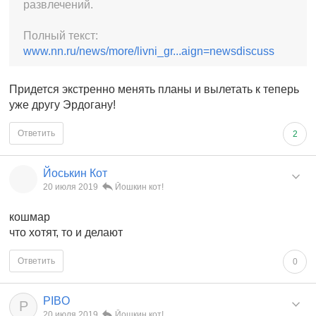
развлечений.
Полный текст:
www.nn.ru/news/more/livni_gr...aign=newsdiscuss
Придется экстренно менять планы и вылетать к теперь
уже другу Эрдогану!
Ответить
2
Йоськин Кот
20 июля 2019
Йошкин кот!
кошмар
что хотят, то и делают
Ответить
0
PIBO
P
20 июля 2019
Йошкин кот!