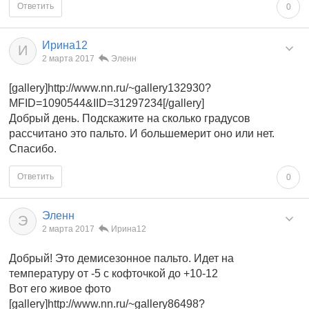
Ответить
0
Ирина12
И
2 марта 2017
Эленн
[gallery]http://www.nn.ru/~gallery132930?
MFID=1090544&IID=31297234[/gallery]
Добрый день. Подскажите на сколько градусов
рассчитано это пальто. И большемерит оно или нет.
Спасибо.
Ответить
0
Эленн
Э
2 марта 2017
Ирина12
Добрый! Это демисезонное пальто. Идет на
температуру от -5 с кофточкой до +10-12
Вот его живое фото
[gallery]http://www.nn.ru/~gallery86498?