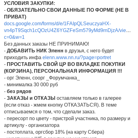
УСЛОВИЯ ЗАКУПКИ:
-
ОБЯЗАТЕЛЬНО СВОИ ДАННЫЕ ПО ФОРМЕ (НЕ В
ПРИВАТ)
docs.google.com/forms/d/e/1FAIpQLSeuczyaHX-
vn4pT9Sqch1cQOzU4Z6YGZFeSm579yMd9rnDjzA/viewfor
c=0&w=1
Без данных заказы НЕ ПРИНИМАЮ!
-
ДОБАВИТЬ НИК
Эленн
в друзья, с него будет
приходить инфа
elenn.www.nn.ru/?page=portret
-
ПРОСТАВИТЬ СВОЙ ЦР ВО ВКЛАДКЕ ПОКУПКИ
(КОРЗИНА), ПЕРСОНАЛЬНАЯ ИНФОРМАЦИЯ !!!
- орг Эленн, соорг _Форумчанка_
- минималка 30 000 руб
-
без рядов
-
ЗАКАЗЫ и ОТКАЗЫ
оставляем только в галерее
(если отказ - жмем кнопку ОТКАЗАТЬСЯ). В теме
отписываемся о том, что сделали заказ.
- пересорт по цвету - пристрой участника, по размеру и
артикулу - организатора
- постоплата, оргсбор 18% (на карту Сбера)