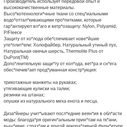
Производитель использует передовой опыт и
высококачественные материалы.
Высо*котехнологи*чные ткани со спец*иальными
водо*оттал*кивающими про*питками, которые
гар*антируют вл*аго и ветр*озащиту: Nylon, Polyamid,
Р/Fleece
Защиту от хо*лода обе*спечивает нове*йшие
уте*плит*ели: Холофайбер, Натуральный утиный пух,
Натуральная овечья шерсть, Thermolite Plus от
DuPont(TM)
Допо*лнительную защи*ту от хол*ода, вет*ра и сн*ега
обес*печив*ает прод*уманная констр*укция:
трикотажные манжеты на рукавах;
утягивающие кулиски на талии;
резинки на штанах;
опушки из натурального меха енота и песца.
Диза*йнеры учит*ывают посл*едние веян*ия в обл*асти
моды: благода*ря оригин*альным прин*там на тк*ани,
выш*ивке, страз*ам и другой декора*тивной фурн*итуре