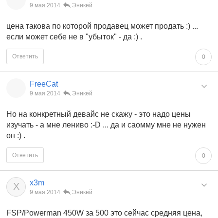
9 мая 2014
Эникей
цена такова по которой продавец может продать :) ...
если может себе не в "убыток" - да :) .
Ответить
0
FreeCat
9 мая 2014
Эникей
Но на конкретный девайс не скажу - это надо цены
изучать - а мне лениво :-D ... да и саомму мне не нужен
он :) .
Ответить
0
x3m
X
9 мая 2014
Эникей
FSP/Powerman 450W за 500 это сейчас средняя цена,