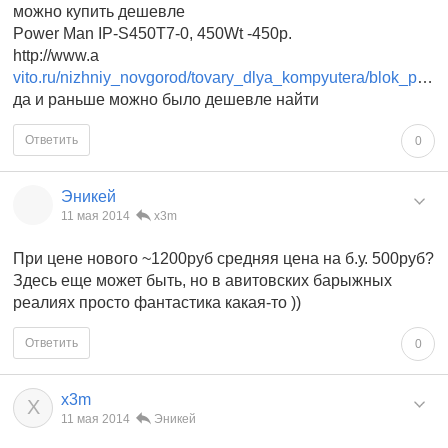
можно купить дешевле
Power Man IP-S450T7-0, 450Wt -450p.
http://www.a
vito.ru/nizhniy_novgorod/tovary_dlya_kompyutera/blok_pitaniya_450wt_329191145
да и раньше можно было дешевле найти
Ответить
0
Эникей
11 мая 2014
x3m
При цене нового ~1200руб средняя цена на б.у. 500руб?
Здесь еще может быть, но в авитовских барыжных
реалиях просто фантастика какая-то ))
Ответить
0
x3m
X
11 мая 2014
Эникей