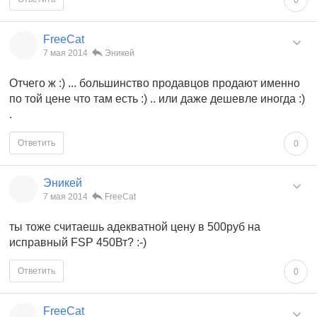
FreeCat
7 мая 2014
Эникей
Отчего ж :) ... большинство продавцов продают именно
по той цене что там есть :) .. или даже дешевле иногда :)
.
Ответить
0
Эникей
7 мая 2014
FreeCat
ты тоже считаешь адекватной цену в 500руб на
исправный FSP 450Вт? :-)
Ответить
0
FreeCat