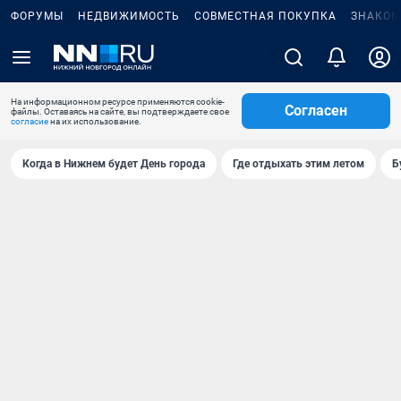
ФОРУМЫ
НЕДВИЖИМОСТЬ
СОВМЕСТНАЯ ПОКУПКА
ЗНАКОМ
На информационном ресурсе применяются cookie-
Согласен
файлы. Оставаясь на сайте, вы подтверждаете свое
согласие
на их использование.
Когда в Нижнем будет День города
Где отдыхать этим летом
Б