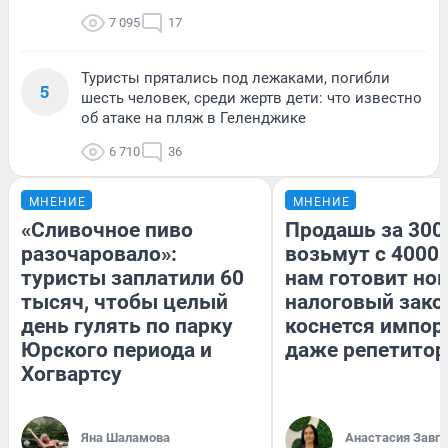
7 095
17
Туристы прятались под лежаками, погибли
5
шесть человек, среди жертв дети: что известно
об атаке на пляж в Геленджике
6 710
36
МНЕНИЕ
МНЕНИЕ
«Сливочное пиво
Продашь за 3000
разочаровало»:
возьмут с 4000.
туристы заплатили 60
нам готовит но
тысяч, чтобы целый
налоговый зако
день гулять по парку
коснется импор
Юрского периода и
даже репетитор
Хогвартсу
Яна Шаламова
Анастасия Завг