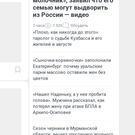
молочник», заявил что его
семью могут выдворить
из России — видео
2 часа
1 529
Обсудить
«Плохо, как никогда до этого»:
таролог о судьбе Кузбасса и его
жителей в августе
«Сыночки-корзиночки» заполонили
Екатеринбург: почему уральские
парни массово оставили жен без
цветов
«Нашел Наденьку, а у нее пробита
голова». Мужчина рассказал, как
потерял жену при атаке БПЛА в
Архипо-Осиповке
Сезон черники в Мурманской
области: рецепт хрустящего ягодного