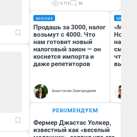
6 712
36
МНЕНИЕ
МНЕНИЕ
Продашь за 3000, налог
«Мы ви
возьмут с 4000. Что
Нолана
нам готовит новый
настро
налоговый закон — он
смотре
коснется импорта и
чтобы 
даже репетиторов
выгляд
Анастасия Завгородняя
На
РЕКОМЕНДУЕМ
Фермер Джастас Уолкер,
известный как «веселый