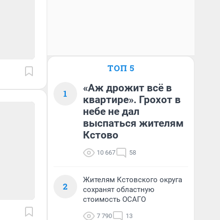
ТОП 5
«Аж дрожит всё в
1
квартире». Грохот в
небе не дал
выспаться жителям
Кстово
10 667
58
Жителям Кстовского округа
2
сохранят областную
стоимость ОСАГО
7 790
13