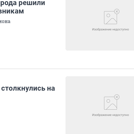
рода решили
овникам
иона
 столкнулись на