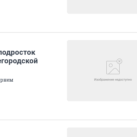
-подросток
егородской
арнем