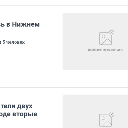
сь в Нижнем
 5 человек
ители двух
оде вторые