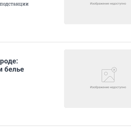
 подстанции
роде:
м белье