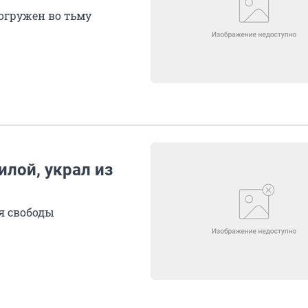
погружен во тьму
лой, украл из
я свободы