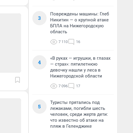
Повреждены машины: Глеб
3
Никитин — о крупной атаке
БПЛА на Нижегородскую
область
7 110
16
«В руках — игрушки, в глазах
4
— страх»: пятилетнюю
девочку нашли у леса в
Нижегородской области
7 096
17
Туристы прятались под
5
лежаками, погибли шесть
человек, среди жертв дети:
что известно об атаке на
пляж в Геленджике