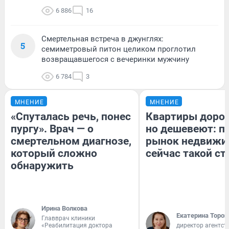
6 886
16
Смертельная встреча в джунглях:
5
семиметровый питон целиком проглотил
возвращавшегося с вечеринки мужчину
6 784
3
МНЕНИЕ
МНЕНИЕ
«Спуталась речь, понес
Квартиры доро
пургу». Врач — о
но дешевеют: п
смертельном диагнозе,
рынок недвижи
который сложно
сейчас такой с
обнаружить
Ирина Волкова
Екатерина Тороп
Главврач клиники
«Реабилитация доктора
директор агентст