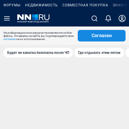
ФОРУМЫ
НЕДВИЖИМОСТЬ
СОВМЕСТНАЯ ПОКУПКА
ЗНАКОМ
На информационном ресурсе применяются cookie-
Согласен
файлы. Оставаясь на сайте, вы подтверждаете свое
согласие
на их использование.
Будет ли канатка безопасна после ЧП
Где отдыхать этим летом