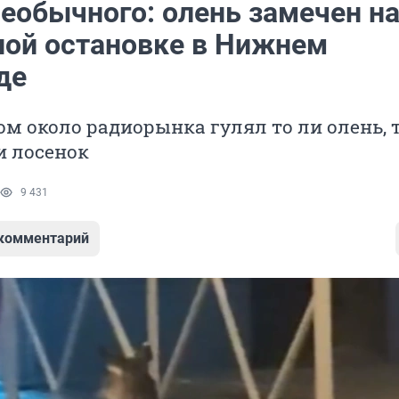
необычного: олень замечен н
ной остановке в Нижнем
де
м около радиорынка гулял то ли олень, 
ли лосенок
9 431
 комментарий