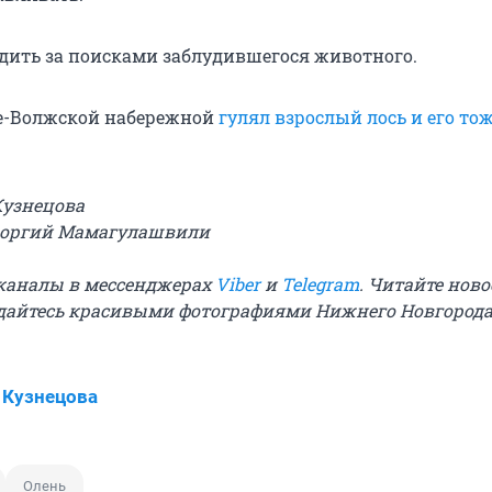
едить за поисками заблудившегося животного.
е-Волжской набережной
гулял взрослый лось и его то
Кузнецова
Георгий Мамагулашвили
и каналы в мессенджерах
Viber
и
Telegram
. Читайте ново
дайтесь красивыми фотографиями Нижнего Новгород
 Кузнецова
Олень