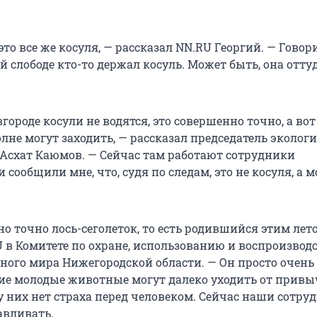
это все же косуля, — рассказал NN.RU Георгий. — Говори
 слободе кто-то держал косуль. Может быть, она отту
ороде косули не водятся, это совершенно точно, а вот
лне могут заходить, — рассказал председатель эколог
 Асхат Каюмов. — Сейчас там работают сотрудники
и сообщили мне, что, судя по следам, это не косуля, а 
о точно лось-сеголеток, то есть родившийся этим лет
 в Комитете по охране, использованию и воспроизвод
ного мира Нижегородской области. — Он просто очень
ие молодые животные могут далеко уходить от прив
у них нет страха перед человеком. Сейчас наши сотру
авливать.