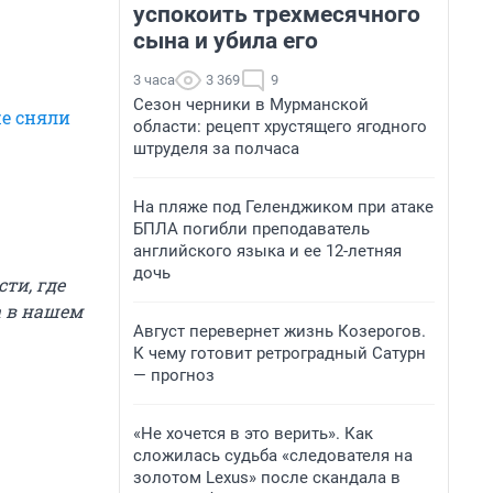
успокоить трехмесячного
сына и убила его
3 часа
3 369
9
Сезон черники в Мурманской
же сняли
области: рецепт хрустящего ягодного
штруделя за полчаса
На пляже под Геленджиком при атаке
БПЛА погибли преподаватель
английского языка и ее 12-летняя
дочь
сти, где
а в нашем
Август перевернет жизнь Козерогов.
К чему готовит ретроградный Сатурн
— прогноз
«Не хочется в это верить». Как
сложилась судьба «следователя на
золотом Lexus» после скандала в