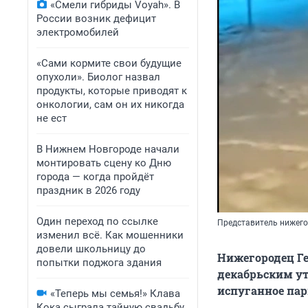
«Смели гибриды Voyah». В
России возник дефицит
электромобилей
«Сами кормите свои будущие
опухоли». Биолог назвал
продукты, которые приводят к
онкологии, сам он их никогда
не ест
В Нижнем Новгороде начали
монтировать сцену ко Дню
города — когда пройдёт
праздник в 2026 году
Один переход по ссылке
Представитель нижего
изменил всё. Как мошенники
довели школьницу до
Нижегородец Ге
попытки поджога здания
декабрьским ут
испуганное пар
«Теперь мы семья!» Клава
Кока сыграла тайную свадьбу