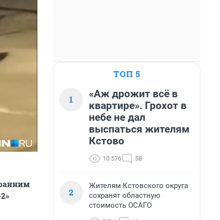
ТОП 5
«Аж дрожит всё в
1
квартире». Грохот в
небе не дал
выспаться жителям
Кстово
10 576
58
 ранним
Жителям Кстовского округа
2
-2»
сохранят областную
стоимость ОСАГО