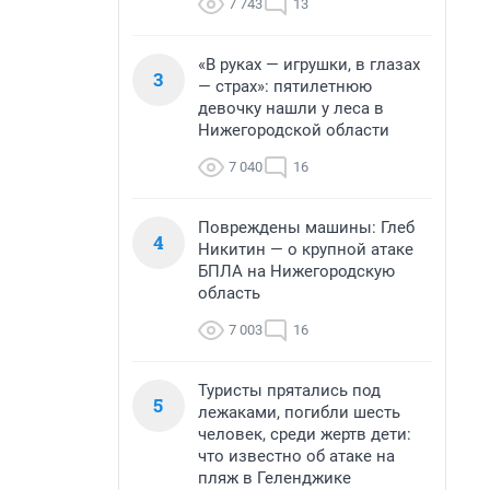
7 743
13
«В руках — игрушки, в глазах
3
— страх»: пятилетнюю
девочку нашли у леса в
Нижегородской области
7 040
16
Повреждены машины: Глеб
4
Никитин — о крупной атаке
БПЛА на Нижегородскую
область
7 003
16
Туристы прятались под
5
лежаками, погибли шесть
человек, среди жертв дети:
что известно об атаке на
пляж в Геленджике