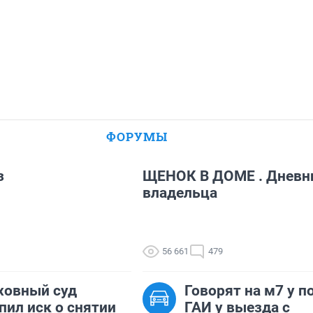
ФОРУМЫ
з
ЩЕНОК В ДОМЕ .
Дневн
владельца
56 661
479
ховный суд
Говорят на м7 у п
пил иск о снятии
ГАИ у выезда с