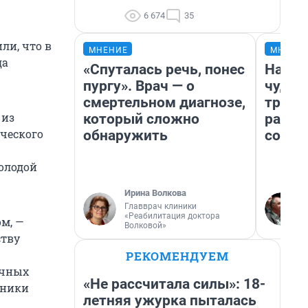
6 674
35
ли, что в
МНЕНИЕ
МНЕНИ
да
«Спуталась речь, понес
Насле
пургу». Врач — о
чудом
смертельном диагнозе,
транс
 из
который сложно
разне
ического
обнаружить
совет
молодой
Ирина Волкова
Главврач клиники
«Реабилитация доктора
ом, —
Волковой»
ству
РЕКОМЕНДУЕМ
ычных
«Не рассчитала силы»: 18-
дники
летняя ужурка пыталась