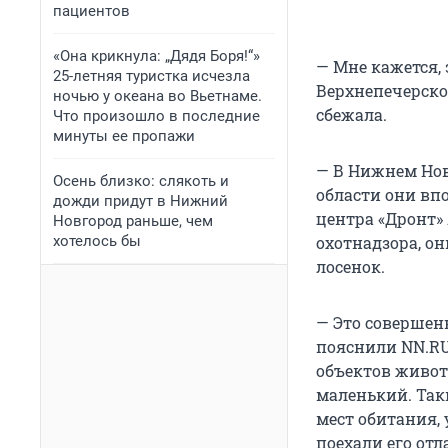
пациентов
«Она крикнула: „Дядя Боря!“»
— Мне кажется, 
25-летняя туристка исчезла
Верхнепечерской
ночью у океана во Вьетнаме.
сбежала.
Что произошло в последние
минуты ее пропажи
— В Нижнем Новг
Осень близко: слякоть и
области они впо
дожди придут в Нижний
центра «Дронт»
Новгород раньше, чем
хотелось бы
охотнадзора, он
лосенок.
— Это совершенн
пояснили NN.RU
объектов живот
маленький. Так
мест обитания, 
поехали его отл