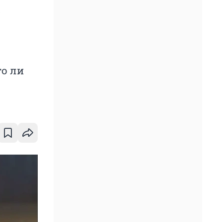
а
то ли