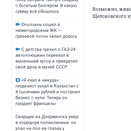
с богатым блогером. В какую
Возможно, живо
сумму всё обошлось
Щелоковского х
Оползень сошёл в
нижегородском ЖК —
грязевой поток залил дорогу
С детства грезил о ГАЗ-24:
автоплюшкин переехал в
маленький хутор и превратил
свой двор в музей СССР
«Я ехал в никуда»:
геодезист уехал в Казахстан с
4 тысячами рублей и построил
бизнес с нуля. Теперь он
продает франшизы
Сварщик из Дзержинска умер
в коридоре поликлиники: он
упал на пол на глазах у