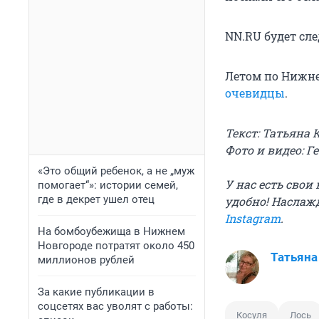
NN.RU будет сл
Летом по Нижн
очевидцы
.
Текст: Татьяна 
Фото и видео: 
«Это общий ребенок, а не „муж
У нас есть сво
помогает“»: истории семей,
где в декрет ушел отец
удобно! Наслаж
Instagram
.
На бомбоубежища в Нижнем
Новгороде потратят около 450
Татьяна
миллионов рублей
За какие публикации в
соцсетях вас уволят с работы:
Косуля
Лось