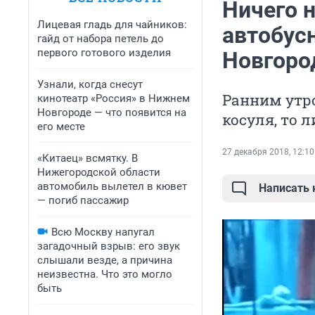
Ничего 
Лицевая гладь для чайников:
автобус
гайд от набора петель до
первого готового изделия
Новгоро
Узнали, когда снесут
Ранним утро
кинотеатр «Россия» в Нижнем
Новгороде — что появится на
косуля, то 
его месте
27 декабря 2018, 12:10
«Китаец» всмятку. В
Нижегородской области
автомобиль вылетел в кювет
Написать
— погиб пассажир
Всю Москву напугал
загадочный взрыв: его звук
слышали везде, а причина
неизвестна. Что это могло
быть