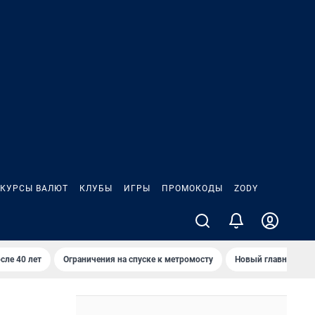
КУРСЫ ВАЛЮТ
КЛУБЫ
ИГРЫ
ПРОМОКОДЫ
ZODY
сле 40 лет
Ограничения на спуске к метромосту
Новый главный про