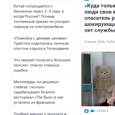
«Куда толь
Китай попрощается с
люди свои 
бензином через 2–3 года, а
когда Россия? Почему
спасатель 
топливный кризис не ускорил
шокирующих
переход на электромобили
лет служб
«Помойка с дикими ценами».
6 июня, 2026, 13:30
Туристка поделилась личным
опытом отдыха в Геленджике
Что мешает получать большую
пенсию: список главных
ошибок
Миллиарды на дешевых
стейках: сколько
зарабатывают fix-price-
рестораны «The Бык» и как
устроена их франшиза
СЕМЬЯ
Отобрал мандат у депутата и