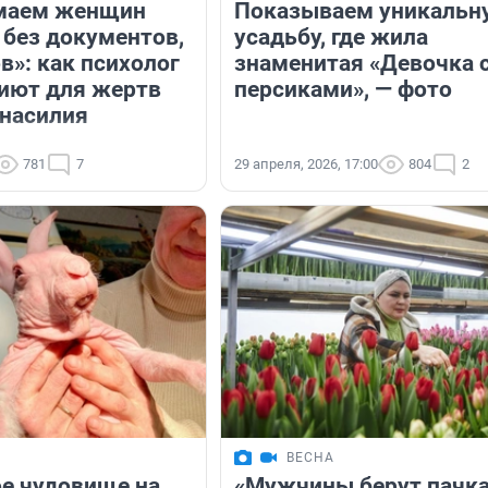
маем женщин
Показываем уникальн
 без документов,
усадьбу, где жила
в»: как психолог
знаменитая «Девочка 
иют для жертв
персиками», — фото
насилия
781
7
29 апреля, 2026, 17:00
804
2
ВЕСНА
е чудовище на
«Мужчины берут пачк