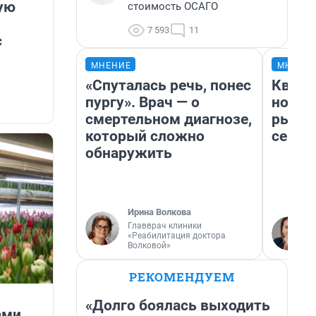
ую
стоимость ОСАГО
7 593
11
с
МНЕНИЕ
МНЕНИ
«Спуталась речь, понес
Кварт
пургу». Врач — о
но де
смертельном диагнозе,
рынок
который сложно
сейча
обнаружить
Ирина Волкова
Главврач клиники
«Реабилитация доктора
Волковой»
РЕКОМЕНДУЕМ
«Долго боялась выходить
ами,