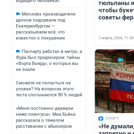
ходящего человека»
тюльпаны и
чтобы буке
Mercedes производителя
советы фе
дронов подорвали под
Екатеринбургом —
рассказываем всё, что
известно о покушении
7 марта, 2026, 11:30
Паспарту работал в метро, а
Фура был продюсером: тайны
«Форта Боярд», о которых вы
не знали
Сможете не попасться на
уловки? На вопросах этого
теста спотыкаются 90 % людей
«Меня постоянно держали
ниже плинтуса»: Миа Бойка
СПОРТ
рассказала о тяжелом
«Не думали,
расставании с абьюзером
запретно и 