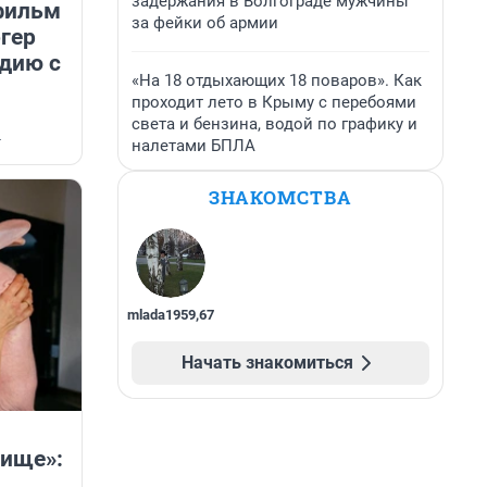
задержания в Волгограде мужчины
фильм
за фейки об армии
гер
ндию с
«На 18 отдыхающих 18 поваров». Как
проходит лето в Крыму с перебоями
света и бензина, водой по графику и
4
налетами БПЛА
ЗНАКОМСТВА
mlada1959
,
67
Начать знакомиться
вище»: