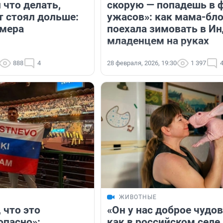
 что делать,
скорую — попадешь в 
т стоял дольше:
ужасов»: как мама-бло
рмера
поехала зимовать в И
младенцем на руках
888
4
28 февраля, 2026, 19:30
1 397
ЖИВОТНЫЕ
 что это
«Он у нас доброе чудо
опасно»:
как в российском селе