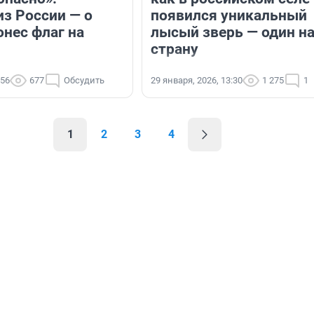
из России — о
появился уникальный
онес флаг на
лысый зверь — один н
страну
:56
677
Обсудить
29 января, 2026, 13:30
1 275
1
1
2
3
4