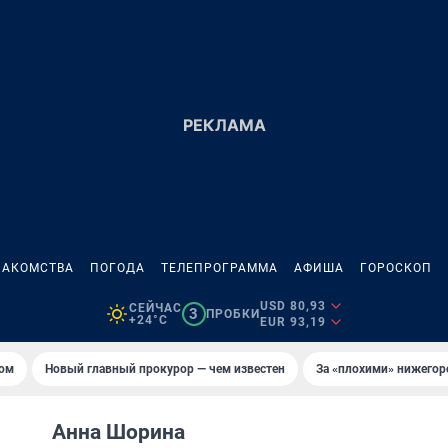
НАКОМСТВА
ПОГОДА
ТЕЛЕПРОГРАММА
АФИША
ГОРОСКОП
USD 80,93
СЕЙЧАС
3
ПРОБКИ
+24°C
EUR 93,19
том
Новый главный прокурор — чем известен
За «плохими» нижего
Анна Шорина