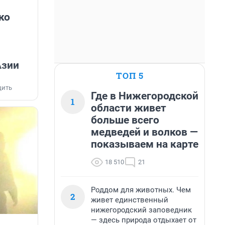
ко
я
Азии
ТОП 5
дить
Где в Нижегородской
1
области живет
больше всего
медведей и волков —
показываем на карте
18 510
21
Роддом для животных. Чем
2
живет единственный
нижегородский заповедник
— здесь природа отдыхает от