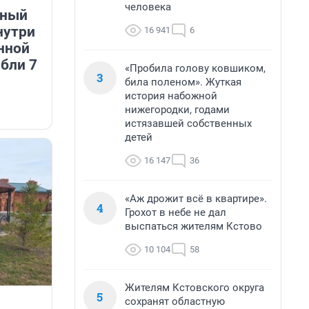
человека
дный
нутри
16 941
6
нной
бли 7
«Пробила голову ковшиком,
3
била поленом». Жуткая
история набожной
нижегородки, годами
истязавшей собственных
детей
16 147
36
«Аж дрожит всё в квартире».
4
Грохот в небе не дал
выспаться жителям Кстово
10 104
58
Жителям Кстовского округа
5
сохранят областную