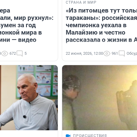
СТРАНА И МИР
нера
«Из питомцев тут толь
али, мир рухнул»:
тараканы»: российска
умен за год
чемпионка уехала в
ионкой мира в
Малайзию и честно
ини — видео
рассказала о жизни в 
0
672
5
22 июня, 2026, 12:00
961
Обсу
ПРОИСШЕСТВИЯ