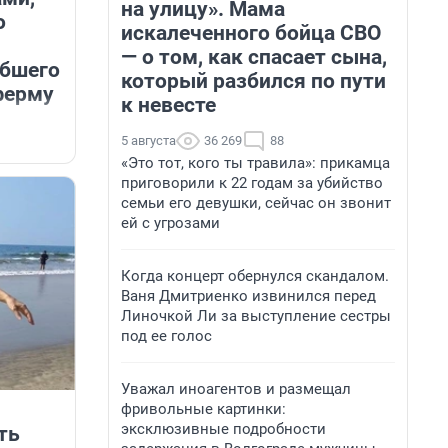
на улицу». Мама
о
искалеченного бойца СВО
— о том, как спасает сына,
ибшего
который разбился по пути
ферму
к невесте
5 августа
36 269
88
«Это тот, кого ты травила»: прикамца
приговорили к 22 годам за убийство
семьи его девушки, сейчас он звонит
ей с угрозами
Когда концерт обернулся скандалом.
Ваня Дмитриенко извинился перед
Линочкой Ли за выступление сестры
под ее голос
Уважал иноагентов и размещал
фривольные картинки:
эксклюзивные подробности
ть