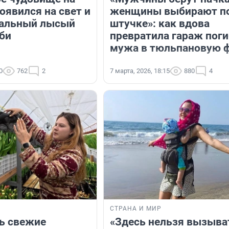
появился на свет и
женщины выбирают п
кальный лысый
штучке»: как вдова
би
превратила гараж пог
мужа в тюльпановую 
0
762
2
7 марта, 2026, 18:15
880
4
СТРАНА И МИР
ь свежие
«Здесь нельзя вызыва