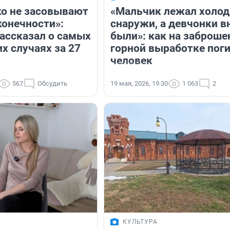
ко не засовывают
«Мальчик лежал холо
конечности»:
снаружи, а девчонки в
рассказал о самых
были»: как на заброше
 случаях за 27
горной выработке поги
ы
человек
567
Обсудить
19 мая, 2026, 19:30
1 063
2
КУЛЬТУРА