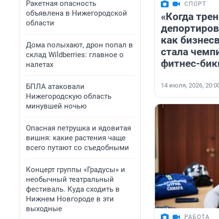
Ракетная опасность
СПОРТ
объявлена в Нижегородской
«Когда тре
области
депортиров
как бизнесв
Дома полыхают, дрон попал в
стала чемп
склад Wildberries: главное о
фитнес-бик
налетах
14 июля, 2026, 20:0
БПЛА атаковали
Нижегородскую область
минувшей ночью
Опасная петрушка и ядовитая
вишня: какие растения чаще
всего путают со съедобными
Концерт группы «Градусы» и
необычный театральный
фестиваль. Куда сходить в
Нижнем Новгороде в эти
выходные
РАБОТА