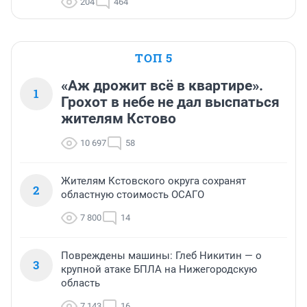
204
464
ТОП 5
«Аж дрожит всё в квартире».
1
Грохот в небе не дал выспаться
жителям Кстово
10 697
58
Жителям Кстовского округа сохранят
2
областную стоимость ОСАГО
7 800
14
Повреждены машины: Глеб Никитин — о
3
крупной атаке БПЛА на Нижегородскую
область
7 143
16