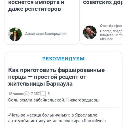
коснется импорта и
советских доро
даже репетиторов
Олег Арефьев
Блогер, предпри
Анастасия Завгородняя
владелец в тра
бизнесе
РЕКОМЕНДУЕМ
Как приготовить фаршированные
перцы — простой рецепт от
жительницы Барнаула
15 часов
7 357
5
Соль земли забайкальской. Нижегородцевы
«Четыре месяца больничных»: в Ярославле
автомобилист изувечил пассажира «Яавтобуса»