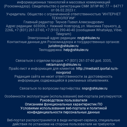
информационных технологий и массовых коммуникаций
(Роскомнадзор). Свидетельство о регистрации СМИ ЭЛ № ФС 77 — 84717
от 06.02.2023 г.
Учредитель: Общество с ограниченной ответственностью "ИНТЕРНЕТ
ТЕХНОЛОГИИ"
Главный редактор: Тиунов Павел Александрович
Адрес редакции: 603006, г. Нижний Новгород, ул. Максима Горького, д.
226Б, +7 (831) 261-37-60, +7 (910) 390-40-40 (сообщения WhatsApp, Viber,
Telegram)
Электронный адрес редакции:
nn@shkulev.ru
Контактные данные для Роскомнадзора и государственных органов:
juristnn@shkulev.ru
Техподдержка:
help@shkulev.ru
Связаться с отделом продаж: +7 (831) 261-37-60 доб. 3335,
reklamann@shkulev.ru
Прайс-лист и информация для клиентов:
http://mediakit.iportal.ru/n-
novgorod
Редакция сайта не несет ответственности за достоверность
информации, содержащейся в рекламных объявлениях.
Связаться по вопросам партнёрства:
nnpr@shkulev.ru
Особенности эксплуатации (использования) веб-портала регулируются:
Руководством пользователя
Описанием функциональных характеристик ПО
Условиями использования веб-портала и политикой
конфиденциальности персональных данных
Веб-портал распространяется в виде интернет-сервиса, специальные
действия по установке на стороне пользователя не требуются