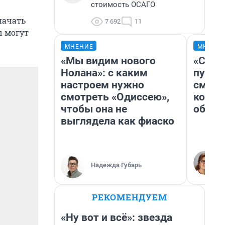
стоимость ОСАГО
начать
7 692
11
ы могут
МНЕНИЕ
МНЕНИ
«Мы видим нового
«Спут
Нолана»: с каким
пургу»
настроем нужно
смерт
смотреть «Одиссею»,
котор
чтобы она не
обнар
выглядела как фиаско
Надежда Губарь
РЕКОМЕНДУЕМ
«Ну вот и всё»: звезда