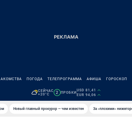
НАКОМСТВА
ПОГОДА
ТЕЛЕПРОГРАММА
АФИША
ГОРОСКОП
USD 81,41
СЕЙЧАС
2
ПРОБКИ
+20°C
EUR 94,06
том
Новый главный прокурор — чем известен
За «плохими» нижего