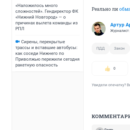
«Наложилось много
Реально ли
обма
сложностей». Гендиректор ФК
«Нижний Новгород» — о
причинах вылета команды из
Артур А
РПЛ
Журналист 
Сирены, перекрытые
трассы и вставшие автобусы:
ПДД
Закон
как соседи Нижнего по
Приволжью пережили сегодня
ракетную опасность
0
Увидели опечатку? В
КОММЕНТАР