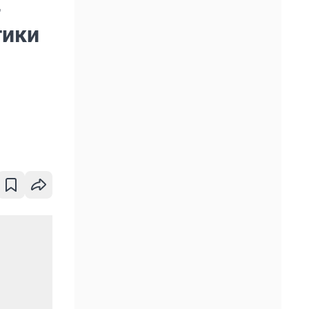
-
тики