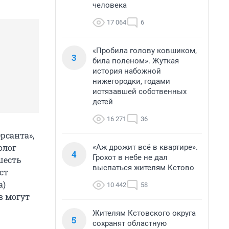
человека
17 064
6
«Пробила голову ковшиком,
3
била поленом». Жуткая
история набожной
нижегородки, годами
истязавшей собственных
детей
16 271
36
рсанта»,
олог
«Аж дрожит всё в квартире».
4
Грохот в небе не дал
шесть
выспаться жителям Кстово
ст
а)
10 442
58
в могут
Жителям Кстовского округа
5
сохранят областную