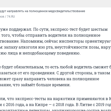
 будут направлять на полноценное медосвидетельствование
ов / 74.RU
уже поддержал. По сути, экспресс-тест будет шестым
 того, чтобы отправить водителя на полноценное
твование. Напомним, сейчас инспекторы ориентирую
: запаху алкоголя изо рта, неустойчивости позы, на
нию лица и неподобающему поведению.
е будет обязательным, то есть любой водитель сможет 
азаться от его проведения. С другой стороны, в таком
ожет сразу направить человека на полноценное
вание, что займёт больше времени.
и, что экспресс-тесты на наркотики применяются в 
 2016 года, а на Кипре — с 2018 года. В Литве с 2019 го
есконтактные детекторы, анализирующие состав возд