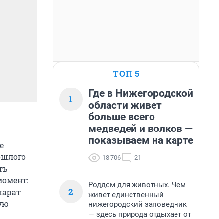
ТОП 5
Где в Нижегородской
1
области живет
больше всего
медведей и волков —
показываем на карте
е
ошлого
18 706
21
ть
момент:
Роддом для животных. Чем
2
парат
живет единственный
ую
нижегородский заповедник
— здесь природа отдыхает от