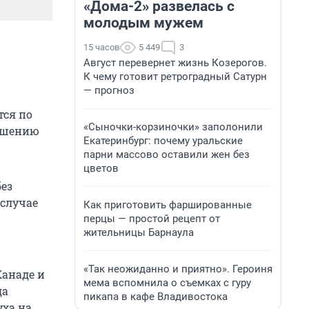
«Дома-2» развелась с
молодым мужем
15 часов
5 449
3
Август перевернет жизнь Козерогов.
К чему готовит ретроградный Сатурн
— прогноз
тся по
«Сыночки-корзиночки» заполонили
рушению
Екатеринбург: почему уральские
парни массово оставили жен без
цветов
без
 случае
Как приготовить фаршированные
перцы — простой рецепт от
жительницы Барнаула
«Так неожиданно и приятно». Героиня
Канаде и
мема вспомнила о съемках с гуру
да
пикапа в кафе Владивостока
уха на