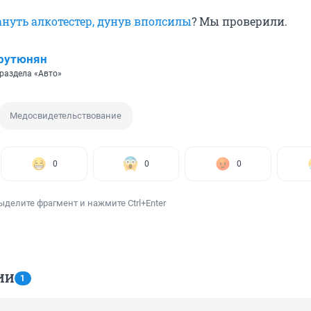
нуть алкотестер, дунув вполсилы
? Мы проверили.
рутюнян
раздела «Авто»
Медосвидетельствование
0
0
0
ыделите фрагмент и нажмите Ctrl+Enter
ИИ
1