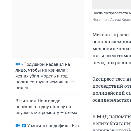
После экспресс-теста
Источник: 
Артем Красн
Минюст проект 
основанием для
медосвидетельс
пяти симптомам
речи, покрасне
«Подушкой надавил на
лицо, чтобы не кричала»:
жених убил модель и год
Экспресс-тест н
возил ее труп в чемодане —
последствий отк
видео
полицейский см
освидетельство
В Нижнем Новгороде
перекроют одну полосу на
спуске к метромосту — схема
В МВД напомнил
Великобритании с
У могилы педофила. Его
используются б