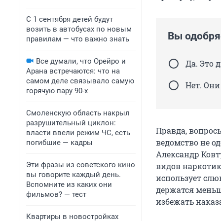
С 1 сентября детей будут
возить в автобусах по новым
Вы одобря
правилам — что важно знать
Все думали, что Орейро и
Да. Это 
Арана встречаются: что на
самом деле связывало самую
Нет. Он
горячую пару 90-х
Смоленскую область накрыл
разрушительный циклон:
Правда, вопрос
власти ввели режим ЧС, есть
ведомство не о
погибшие — кадры
Александр Ковт
Эти фразы из советского кино
видов наркотико
вы говорите каждый день.
использует слю
Вспомните из каких они
держатся меньше
фильмов? — тест
избежать наказ
Квартиры в новостройках