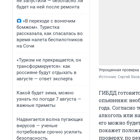
не запустили — безопасно ли
будет на ней после ремонта
«В переходе с вонючим
бомжом». Туристка
рассказала, как спасалась во
время налета беспилотников
на Сочи
«Туризм не прекращается, он
трансформируется»: как
Упрощенная проверка 
россияне будут отдыхать в
Источник: 
Сергей Яков
августе — ответ эксперта
ГИБДД готовитс
Какой будет зима, можно
узнать по погоде 7 августа —
опьянения: нео
важные приметы
года. Согласно
алкоголь или на
Надвигается волна пугающих
его можно будет
вирусов — ученые
покажет положи
потребовали срочно усилить
проверку, по р
безопасность