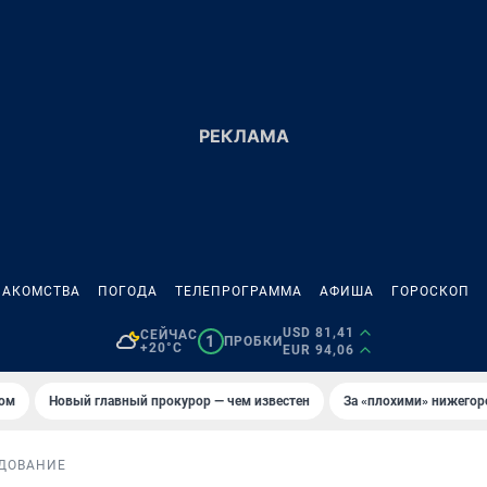
НАКОМСТВА
ПОГОДА
ТЕЛЕПРОГРАММА
АФИША
ГОРОСКОП
USD 81,41
СЕЙЧАС
1
ПРОБКИ
+20°C
EUR 94,06
том
Новый главный прокурор — чем известен
За «плохими» нижего
ДОВАНИЕ