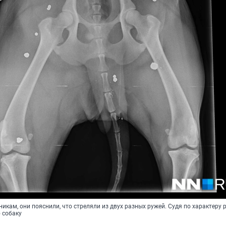
икам, они пояснили, что стреляли из двух разных ружей. Судя по характеру 
 собаку