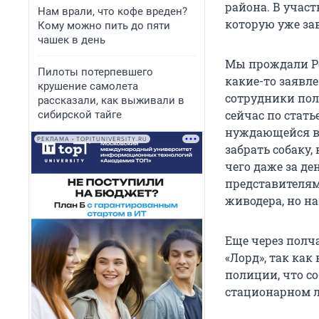
района. В участ
Нам врали, что кофе вреден?
которую уже зав
Кому можно пить до пяти
чашек в день
Мы прождали Ро
Пилоты потерпевшего
какие-то заявл
крушение самолета
сотрудники пол
рассказали, как выживали в
сейчас по стать
сибирской тайге
нуждающейся в 
РЕКЛАМА • TOPITUNIVERSITY.RU
забрать собаку, 
чего даже за де
представителям
живодера, но на
Еще через полч
«Лорд», так ка
полиции, что с
стационарном л