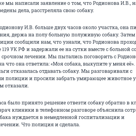
ке мы написали заявление о том, что Родионова И.В., н
едены дела, расстреляла свою собаку.
дионову И.В. больше двух часов около участка, она п
ения, держа на полу больную полуживую собаку. Затем
иции сообщили нам, что узнали, что Родионова прохо
е 119 УК РФ и задержали ее на сутки вместе с больной с
срочном лечении. Мы пытались поговорить с Родион
на что она ответила: «Моя собака, выкупите у меня её».
ньги отказалась отдавать собаку. Мы разговаривали с
и полиции и просили забрать умирающее животное у
м отказали.
аса было принято решение отвезти собаку обратно в 
к врач клиники в телефонном разговоре объяснила со
обака нуждается в немедленной госпитализации и
ечении. Что полиция и сделала.