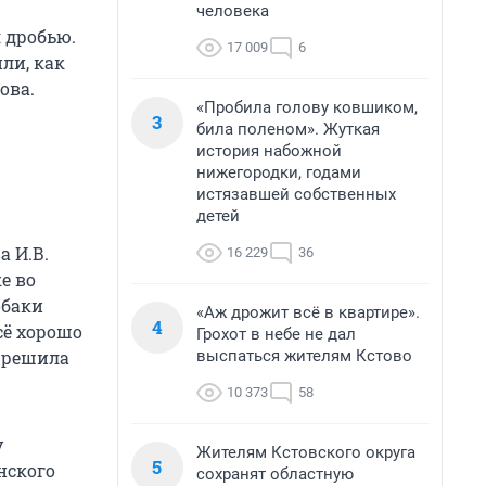
человека
 дробью.
17 009
6
ли, как
ова.
«Пробила голову ковшиком,
3
била поленом». Жуткая
история набожной
нижегородки, годами
истязавшей собственных
детей
а И.В.
16 229
36
е во
обаки
«Аж дрожит всё в квартире».
4
сё хорошо
Грохот в небе не дал
выспаться жителям Кстово
Я решила
10 373
58
у
Жителям Кстовского округа
5
нского
сохранят областную