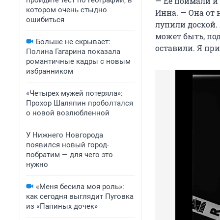
пройдите тест по географии, в
— Ее поймали и 
котором очень стыдно
Инна. — Она от 
ошибиться
лупили доской. 
может быть, под
Больше не скрывает:
оставили. Я при
Полина Гагарина показала
романтичные кадры с новым
избранником
«Четырех мужей потеряла»:
Прохор Шаляпин проболтался
о новой возлюбленной
У Нижнего Новгорода
появился новый город-
побратим — для чего это
нужно
«Меня бесила моя роль»:
как сегодня выглядит Пуговка
из «Папиных дочек»