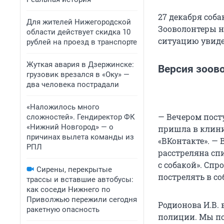
27 декабря соб
Для жителей Нижегородской
Зооволонтеры н
области действует скидка 10
ситуацию увиде
рублей на проезд в транспорте
Жуткая авария в Дзержинске:
Версия зоов
грузовик врезался в «Оку» —
два человека пострадали
«Наложилось много
— Вечером пост
сложностей». Гендиректор ФК
«Нижний Новгород» — о
пришла в клини
причинах вылета команды из
«ВКонтакте». — 
РПЛ
расстреляна спи
с собакой». Спр
Сирены, перекрытые
пострелять в со
трассы и вставшие автобусы:
как соседи Нижнего по
Приволжью пережили сегодня
Родионова И.В.
ракетную опасность
полиции. Мы по