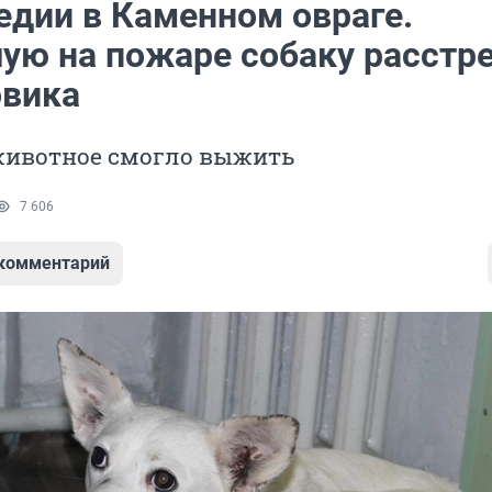
едии в Каменном овраге.
ю на пожаре собаку расстр
овика
 животное смогло выжить
7 606
 комментарий