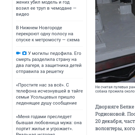
жених убил модель и год
возил ее труп в чемодане —
видео
В Нижнем Новгороде
перекроют одну полосу на
спуске к метромосту — схема
У могилы педофила. Его
смерть разделила страну на
два лагеря, а защитника детей
отправила за решетку
«Простите нас за всё». С
Не считая пулевых ран
телефона исчезнувшей в тайге
собака прожила около
семьи Усольцевых пришло
леденящее душу сообщение
Дворняге Белке 
Родионовой. По
«Меня годами преследует
20 декабря, час
бывшая любовница мужа: она
волонтеры, кого-
портит жилье и угрожает».
Реальная история