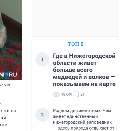
ТОП 5
Где в Нижегородской
1
области живет
больше всего
медведей и волков —
показываем на карте
приюте
18 649
21
ны
ночь на
Роддом для животных. Чем
2
живет единственный
или
нижегородский заповедник
ице.
— здесь природа отдыхает от