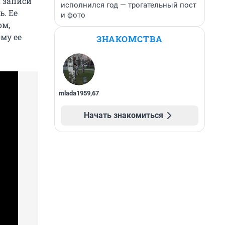
а записи
исполнился год — трогательный пост
ь. Ее
и фото
ом,
му ее
ЗНАКОМСТВА
mlada1959
,
67
Начать знакомиться