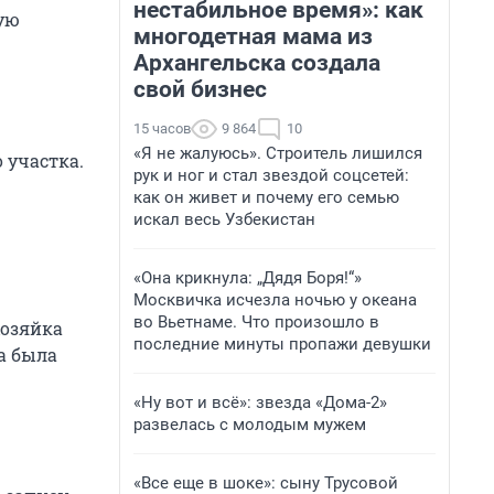
нестабильное время»: как
ную
многодетная мама из
Архангельска создала
свой бизнес
15 часов
9 864
10
«Я не жалуюсь». Строитель лишился
 участка.
рук и ног и стал звездой соцсетей:
как он живет и почему его семью
искал весь Узбекистан
«Она крикнула: „Дядя Боря!“»
Москвичка исчезла ночью у океана
во Вьетнаме. Что произошло в
хозяйка
последние минуты пропажи девушки
а была
«Ну вот и всё»: звезда «Дома-2»
развелась с молодым мужем
«Все еще в шоке»: сыну Трусовой