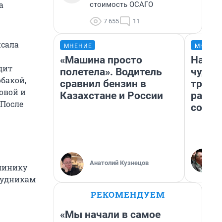
а
стоимость ОСАГО
7 655
11
исала
МНЕНИЕ
МНЕНИ
«Машина просто
Насле
дит
полетела». Водитель
чудом
обакой,
сравнил бензин в
транс
овой и
Казахстане и России
разне
 После
совет
Анатолий Кузнецов
клинику
трудникам
РЕКОМЕНДУЕМ
«Мы начали в самое