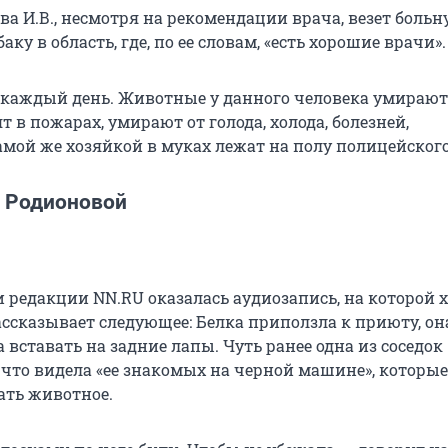
а И.В., несмотря на рекомендации врача, везет боль
ку в область, где, по ее словам, «есть хорошие врачи».
 каждый день. Животные у данного человека умирают
т в пожарах, умирают от голода, холода, болезней,
амой же хозяйкой в муках лежат на полу полицейского
 Родионовой
 редакции NN.RU оказалась аудиозапись, на которой 
ссказывает следующее: Белка приползла к приюту, он
а вставать на задние лапы. Чуть ранее одна из соседок
 что видела «ее знакомых на черной машине», которые
ть животное.