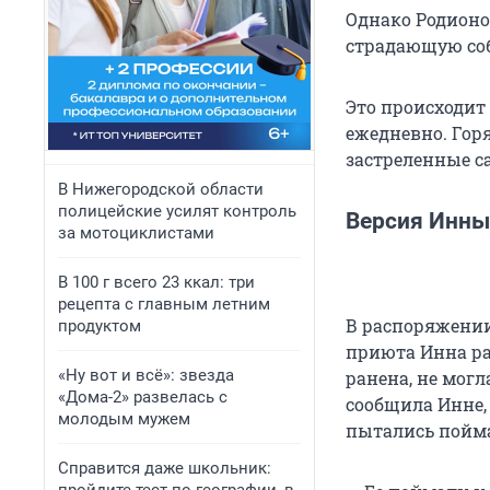
Однако Родионов
страдающую соба
Это происходит
ежедневно. Горя
застреленные с
В Нижегородской области
полицейские усилят контроль
Версия Инны
за мотоциклистами
В 100 г всего 23 ккал: три
рецепта с главным летним
В распоряжении
продуктом
приюта Инна ра
«Ну вот и всё»: звезда
ранена, не могл
«Дома-2» развелась с
сообщила Инне,
молодым мужем
пытались пойма
Справится даже школьник: