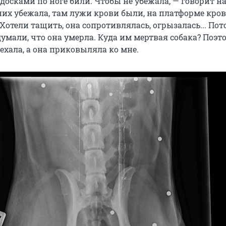
досками по ноге били. Чтобы не убежала, — говорит н
них убежала, там лужи крови были, на платформе кров
Хотели тащить, она сопротивлялась, огрызалась... Пот
умали, что она умерла. Куда им мертвая собака? Поэто
ехала, а она приковыляла ко мне.