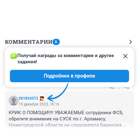
КОММЕНТАРИИ
6
Получай награды за комментарии и другие 
Гость
19 декабря 2023, 16:29
задания!
Мефедронщики, это что. В администрации все 
Подробнее в профиле
захватили афедронщики ! Вот где проблема !
+0
–0
281824373
19 декабря 2023, 16:16
КРИК О ПОМОЩИ!!!! УВАЖАЕМЫЕ сотрудники ФСБ, 
обратите внимание на СУСК по г. Арзамасу, 
Нижегородской области на следователя Баринова 
Евгения Андреевича, который занимается 
+0
–0
фальсификацией уголовных дел, а именно в 