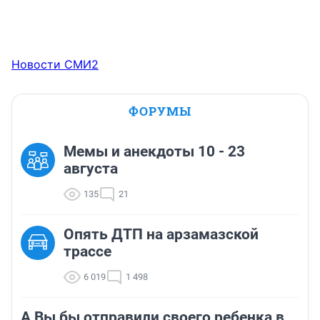
регистраторов ИДПС по Арзамасскому району и не 
представилось возможным их изъять. Следователь 
СУСК по г. Арзамасу Баринов Е.А. полностью 
сфальсифицировал уголовное дело № 
1210222010600012
Новости СМИ2
ФОРУМЫ
Мемы и анекдоты 10 - 23
августа
135
21
Опять ДТП на арзамазской
трассе
6 019
1 498
А Вы бы отправили своего ребенка в