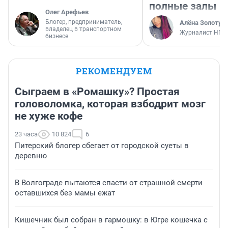
полные залы
Олег Арефьев
Блогер, предприниматель,
Алёна Золотух
владелец в транспортном
Журналист НГС
бизнесе
РЕКОМЕНДУЕМ
Сыграем в «Ромашку»? Простая
головоломка, которая взбодрит мозг
не хуже кофе
23 часа
10 824
6
Питерский блогер сбегает от городской суеты в
деревню
В Волгограде пытаются спасти от страшной смерти
оставшихся без мамы ежат
Кишечник был собран в гармошку: в Югре кошечка с