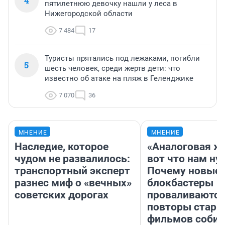
4
пятилетнюю девочку нашли у леса в
Нижегородской области
7 484
17
Туристы прятались под лежаками, погибли
5
шесть человек, среди жертв дети: что
известно об атаке на пляж в Геленджике
7 070
36
МНЕНИЕ
МНЕНИЕ
Наследие, которое
«Аналоговая ж
чудом не развалилось:
вот что нам ну
транспортный эксперт
Почему новые
разнес миф о «вечных»
блокбастеры
советских дорогах
проваливаются,
повторы стары
фильмов соби