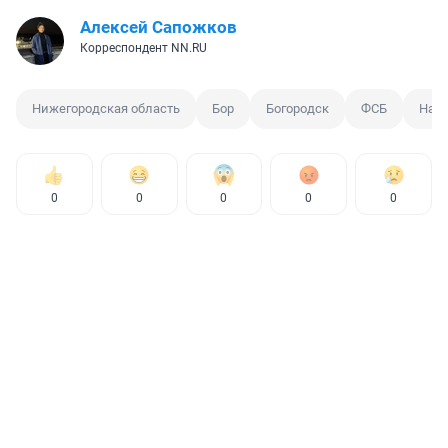
Алексей Сапожков
Корреспондент NN.RU
Нижегородская область
Бор
Богородск
ФСБ
Нарк
0
0
0
0
0