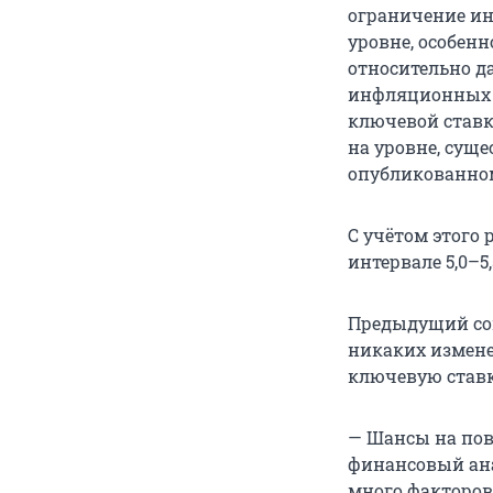
ограничение и
уровне, особен
относительно д
инфляционных 
ключевой ставк
на уровне, сущ
опубликованном
С учётом этого
интервале 5,0–5,
Предыдущий сов
никаких измене
ключевую ставку
— Шансы на пов
финансовый ана
много факторов