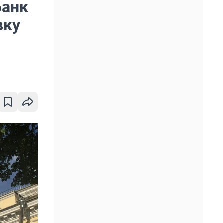
Банк
вку