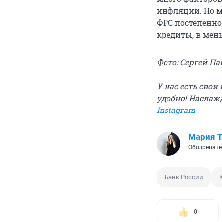
инфляции. Но м
ФРС постепенно
кредиты, в мен
Фото: Сергей Па
У нас есть сво
удобно! Наслаж
Instagram
Мария 
Обозревате
Банк России
0