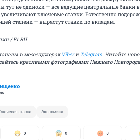
ы тут не одиноки — все ведущие центральные банки в
 увеличивают ключевые ставки. Естественно подоро
ьшей степени — вырастут ставки по вкладам.
нин / E1.RU
и каналы в мессенджерах
Viber
и
Telegram
. Читайте ново
дайтесь красивыми фотографиями Нижнего Новгород
Тищенко
ль
Ключевая ставка
Экономика
0
0
0