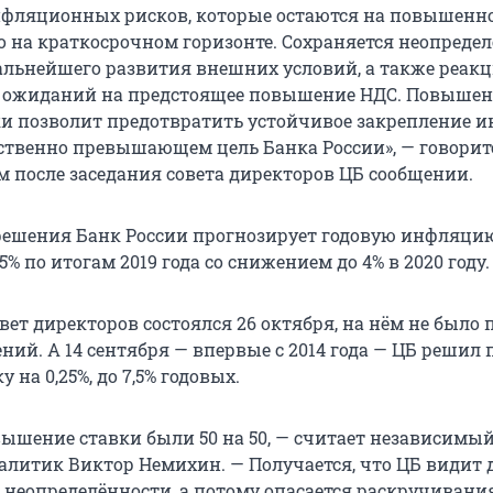
нфляционных рисков, которые остаются на повышенн
но на краткосрочном горизонте. Сохраняется неопреде
альнейшего развития внешних условий, а также реакц
ожиданий на предстоящее повышение НДС. Повышен
и позволит предотвратить устойчивое закрепление 
ественно превышающем цель Банка России», — говорит
 после заседания совета директоров ЦБ сообщении.
 решения Банк России прогнозирует годовую инфляци
5% по итогам 2019 года со снижением до 4% в 2020 году.
ет директоров состоялся 26 октября, на нём не было
ний. А 14 сентября — впервые с 2014 года — ЦБ решил
 на 0,25%, до 7,5% годовых.
ышение ставки были 50 на 50, — считает независимы
литик Виктор Немихин. — Получается, что ЦБ видит 
 неопределённости, а потому опасается раскручивани