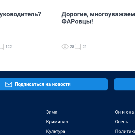
уководитель?
Дорогие, многоуважае
ФАРовцы!
122
28
21
Подписаться на новости
Зима
Он и она
Криминал
Осень
Культура
Политик