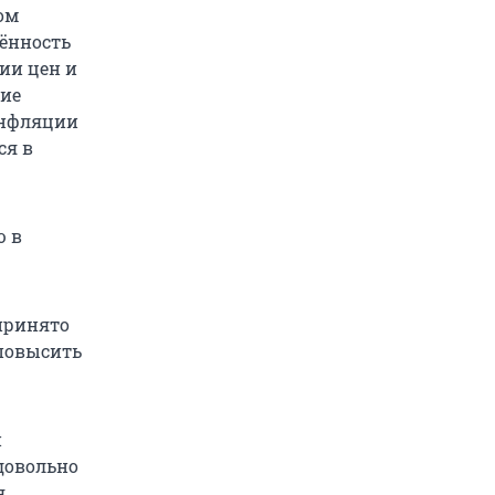
ом
лённость
ии цен и
ие
инфляции
ся в
ю в
 принято
 повысить
й
довольно
я