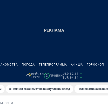
НАКОМСТВА
ПОГОДА
ТЕЛЕПРОГРАММА
АФИША
ГОРОСКОП
USD 82,17
СЕЙЧАС
2
ПРОБКИ
+22°C
EUR 94,84
м
В Нижнем сэкономят на выступлении звезд
Полная афиша на вы
БНОСТИ