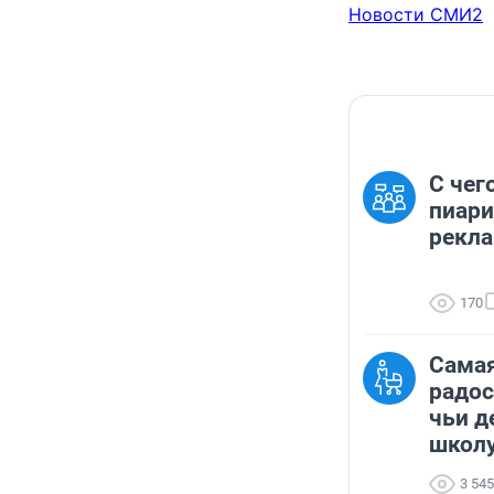
Новости СМИ2
С чег
пиари
рекл
170
Самая
радос
чьи д
школу 
3 545