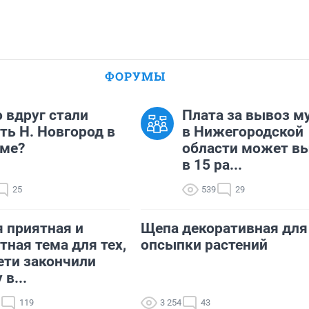
ФОРУМЫ
о вдруг стали
Плата за вывоз м
ть Н. Новгород в
в Нижегородской
аме?
области может в
в 15 ра...
25
539
29
 приятная и
Щепа декоративная для
тная тема для тех,
опсыпки растений
ети закончили
в...
119
3 254
43