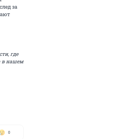
след за
жают
сти, где
а в нашем
0