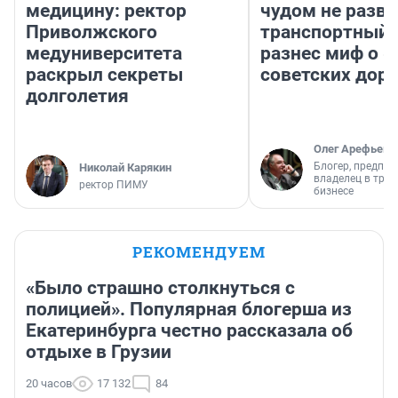
медицину: ректор
чудом не разва
Приволжского
транспортный 
медуниверситета
разнес миф о 
раскрыл секреты
советских доро
долголетия
Олег Арефьев
Блогер, предпри
Николай Карякин
владелец в тра
ректор ПИМУ
бизнесе
РЕКОМЕНДУЕМ
«Было страшно столкнуться с
полицией». Популярная блогерша из
Екатеринбурга честно рассказала об
отдыхе в Грузии
20 часов
17 132
84