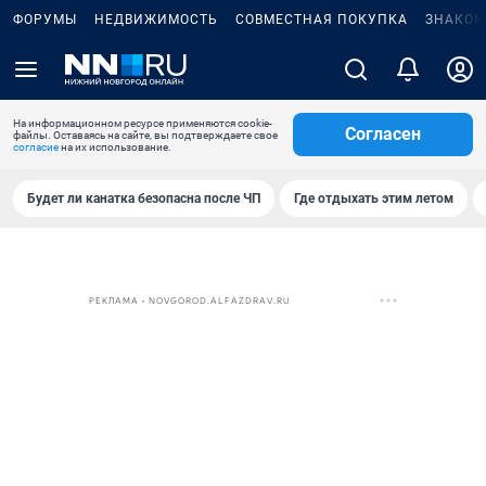
ФОРУМЫ
НЕДВИЖИМОСТЬ
СОВМЕСТНАЯ ПОКУПКА
ЗНАКОМ
На информационном ресурсе применяются cookie-
Согласен
файлы. Оставаясь на сайте, вы подтверждаете свое
согласие
на их использование.
Будет ли канатка безопасна после ЧП
Где отдыхать этим летом
РЕКЛАМА • NOVGOROD.ALFAZDRAV.RU