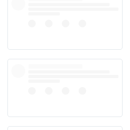
pic.twitter.com/Gmd7ZbfGrY