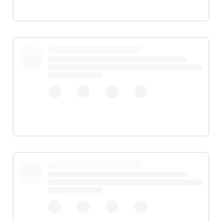
pic.twitter.com/Z3t9d6Snmv