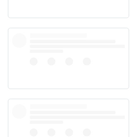
pic.twitter.com/bf8pdavoLO