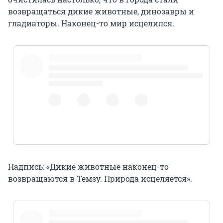
возвращаться дикие животные, динозавры и
гладиаторы. Наконец-то мир исцелился.
pic.twitter.com/d6uBxSaIAx
Надпись: «Дикие животные наконец-то
возвращаются в Темзу. Природа исцеляется».
pic.twitter.com/p4xYmf1oPx