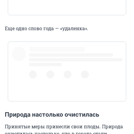
Еще одно слово года — «удаленка».
pic.twitter.com/J59uvw5lab
Природа настолько очистилась
Принятые меры принесли свои плоды. Природа
очистилась настолько, что в города стали