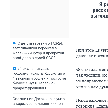
Я р
расск
выгляд
С детства грезил о ГАЗ-24:
автоплюшкин переехал в
При этом Екатер
маленький хутор и превратил
девушек и жени
свой двор в музей СССР
«Я ехал в никуда»:
«Я считала жен
геодезист уехал в Казахстан с
так уходили, он
4 тысячами рублей и построил
не понравился, п
бизнес с нуля. Теперь он
что я о нем дум
продает франшизы
Сварщик из Дзержинска умер
Перед выходом в
в коридоре поликлиники: он
говорила. Ехала