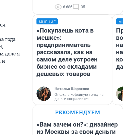
6 686
35
МНЕНИЕ
МНЕНИ
хся
«Покупаешь кота в
Прода
мешке»:
возьм
а года
предприниматель
нам г
и,
рассказала, как на
налог
м деле я
самом деле устроен
косне
 и
бизнес со складами
даже 
дешевых товаров
Наталья Шорохова
Открыла кофейную точку на
деньги соцразвития
РЕКОМЕНДУЕМ
«Вам зачем он?»: дизайнер
из Москвы за свои деньги