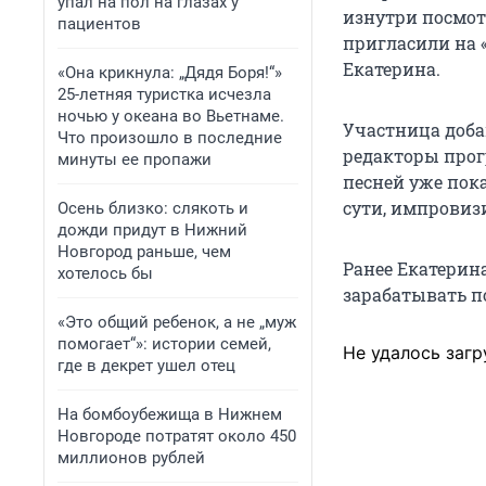
упал на пол на глазах у
изнутри посмотр
пациентов
пригласили на 
Екатерина.
«Она крикнула: „Дядя Боря!“»
25-летняя туристка исчезла
ночью у океана во Вьетнаме.
Участница доба
Что произошло в последние
редакторы прог
минуты ее пропажи
песней уже пока
сути, импрови
Осень близко: слякоть и
дожди придут в Нижний
Новгород раньше, чем
Ранее Екатерин
хотелось бы
зарабатывать по
«Это общий ребенок, а не „муж
помогает“»: истории семей,
Не удалось загр
где в декрет ушел отец
На бомбоубежища в Нижнем
Новгороде потратят около 450
миллионов рублей