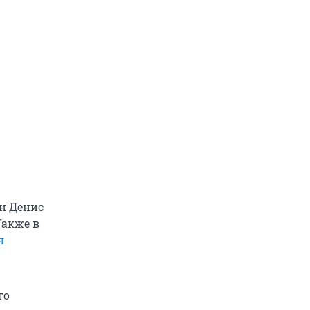
н Денис
 Также в
я
го