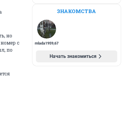
ЗНАКОМСТВА
а
ь, но
 номер с
mlada1959
,
67
л, по
Начать знакомиться
ается