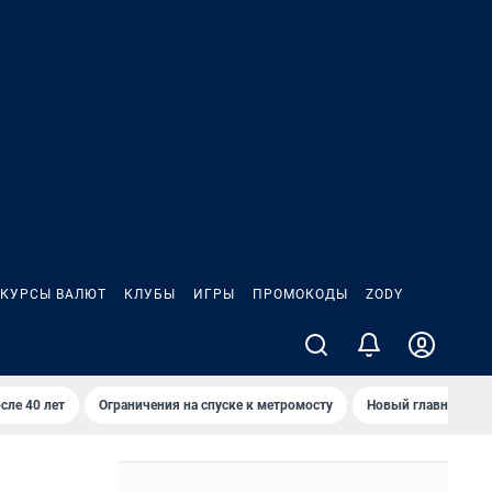
КУРСЫ ВАЛЮТ
КЛУБЫ
ИГРЫ
ПРОМОКОДЫ
ZODY
сле 40 лет
Ограничения на спуске к метромосту
Новый главный про