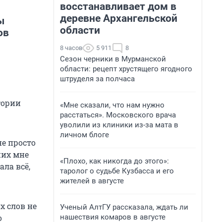
восстанавливает дом в
деревне Архангельской
ы
области
ов
8 часов
5 911
8
Сезон черники в Мурманской
области: рецепт хрустящего ягодного
штруделя за полчаса
тории
«Мне сказали, что нам нужно
расстаться». Московского врача
уволили из клиники из-за мата в
личном блоге
не просто
них мне
«Плохо, как никогда до этого»:
ала всё,
таролог о судьбе Кузбасса и его
жителей в августе
х слов не
Ученый АлтГУ рассказала, ждать ли
нашествия комаров в августе
о