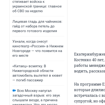
стягивает войска к
украинской границе: главное
об СВО за неделю
Лицевая гладь для чайников:
гайд от набора петель до
первого готового изделия
Узнали, когда снесут
кинотеатр «Россия» в Нижнем
Новгороде — что появится на
Екатеринбуржен
его месте
Костенко 40 лет
работы менедже
«Китаец» всмятку. В
водить, расска
Нижегородской области
автомобиль вылетел в кювет
— погиб пассажир
На программе Е
которые длилис
Всю Москву напугал
встречалась с в
загадочный взрыв: его звук
слышали везде, а причина
супругой, но оф
неизвестна. Что это могло