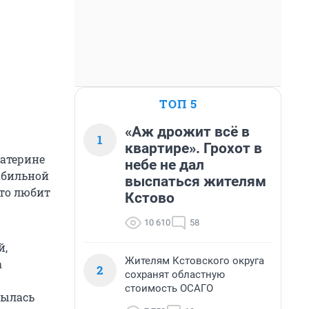
ТОП 5
«Аж дрожит всё в
1
квартире». Грохот в
катерине
небе не дал
табильной
выспаться жителям
что любит
Кстово
10 610
58
й,
Жителям Кстовского округа
а
2
сохранят областную
стоимость ОСАГО
рылась