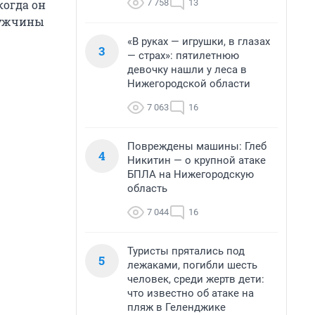
7 758
13
когда он
 мужчины
«В руках — игрушки, в глазах
3
— страх»: пятилетнюю
девочку нашли у леса в
Нижегородской области
7 063
16
Повреждены машины: Глеб
4
Никитин — о крупной атаке
БПЛА на Нижегородскую
область
7 044
16
Туристы прятались под
5
лежаками, погибли шесть
человек, среди жертв дети:
что известно об атаке на
пляж в Геленджике