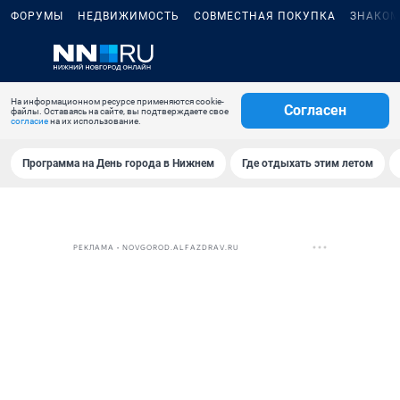
ФОРУМЫ
НЕДВИЖИМОСТЬ
СОВМЕСТНАЯ ПОКУПКА
ЗНАКОМ
На информационном ресурсе применяются cookie-
Согласен
файлы. Оставаясь на сайте, вы подтверждаете свое
согласие
на их использование.
Программа на День города в Нижнем
Где отдыхать этим летом
РЕКЛАМА • NOVGOROD.ALFAZDRAV.RU