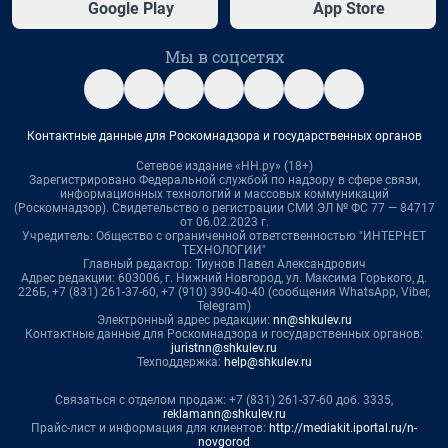
Google Play
App Store
Мы в соцсетях
Контактные данные для Роскомнадзора и государственных органов
Сетевое издание «НН.ру» (18+)
Зарегистрировано Федеральной службой по надзору в сфере связи,
информационных технологий и массовых коммуникаций
(Роскомнадзор). Свидетельство о регистрации СМИ ЭЛ № ФС 77 — 84717
от 06.02.2023 г.
Учредитель: Общество с ограниченной ответственностью "ИНТЕРНЕТ
ТЕХНОЛОГИИ"
Главный редактор: Тиунов Павел Александрович
Адрес редакции: 603006, г. Нижний Новгород, ул. Максима Горького, д.
226Б, +7 (831) 261-37-60, +7 (910) 390-40-40 (сообщения WhatsApp, Viber,
Telegram)
Электронный адрес редакции:
nn@shkulev.ru
Контактные данные для Роскомнадзора и государственных органов:
juristnn@shkulev.ru
Техподдержка:
help@shkulev.ru
Связаться с отделом продаж: +7 (831) 261-37-60 доб. 3335,
reklamann@shkulev.ru
Прайс-лист и информация для клиентов:
http://mediakit.iportal.ru/n-
novgorod