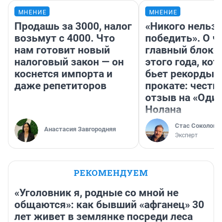
МНЕНИЕ
МНЕНИЕ
Продашь за 3000, налог
«Никого нельз
возьмут с 4000. Что
победить». О ч
нам готовит новый
главный блокб
налоговый закон — он
этого года, ко
коснется импорта и
бьет рекорды 
даже репетиторов
прокате: честн
отзыв на «Оди
Нолана
Стас Соколов
Анастасия Завгородняя
Эксперт
РЕКОМЕНДУЕМ
«Уголовник я, родные со мной не
общаются»: как бывший «афганец» 30
лет живет в землянке посреди леса