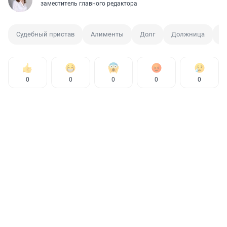
заместитель главного редактора
Судебный пристав
Алименты
Долг
Должница
С
0
0
0
0
0