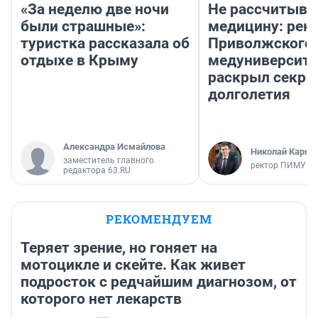
«За неделю две ночи
Не рассчитыва
были страшные»:
медицину: рек
туристка рассказала об
Приволжского
отдыхе в Крыму
медуниверсите
раскрыл секре
долголетия
Александра Исмайлова
Николай Каряк
заместитель главного
ректор ПИМУ
редактора 63.RU
РЕКОМЕНДУЕМ
Теряет зрение, но гоняет на
мотоцикле и скейте. Как живет
подросток с редчайшим диагнозом, от
которого нет лекарств