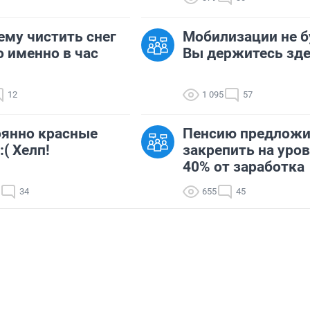
ему чистить снег
Мобилизации не б
 именно в час
Вы держитесь зд
12
1 095
57
янно красные
Пенсию предлож
:( Хелп!
закрепить на уро
40% от заработка
34
655
45