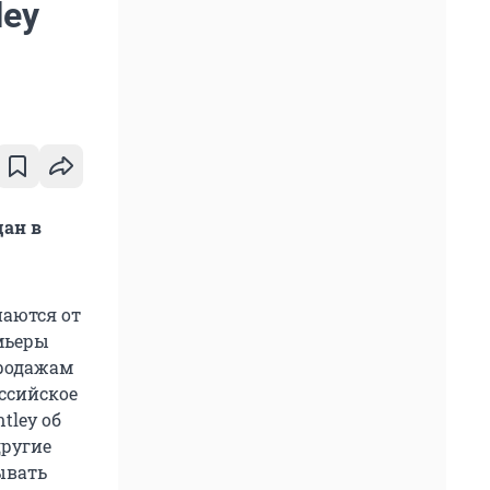
ley
дан в
аются от
емьеры
продажам
оссийское
tley об
другие
ывать