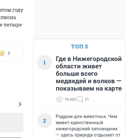
этом году
ллиона
ще четыре
ТОП 5
0
Где в Нижегородской
1
области живет
больше всего
медведей и волков —
показываем на карте
18 462
21
Роддом для животных. Чем
2
живет единственный
нижегородский заповедник
— здесь природа отдыхает от