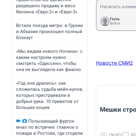
разрешило продажу и ввоз
бензина «Евро-2» и «Евро-3»
Гость
Войти
Встали поезда метро: в Грузии
и Абхазии произошел полный
блэкаут
«Мы видим нового Нолана»: с
каким настроем нужно
Новости СМИ2
смотреть «Одиссею», чтобы
она не выглядела как фиаско
«Год они дрались»: как
сложилась судьба мейн-кунов,
которых пристраивали в
добрые руки. 10 приветов от
больших кошек
Мешки стр
Полыхающий фургон
мчал по встречке: главное о
пожаре в Ростове, где сгорели
150 821
35