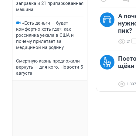
заправка и 21 припаркованная
машина
А поч
нужно
«Есть деньги — будет
комфортно хоть где»: как
пик?
россиянка уехала в США и
почему прилетает за
21
медициной на родину
Посто
Смертную казнь предложили
щёки 
вернуть — для кого. Новости 5
августа
1 397