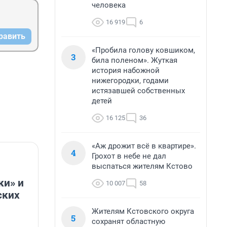
человека
16 919
6
равить
«Пробила голову ковшиком,
3
била поленом». Жуткая
история набожной
нижегородки, годами
истязавшей собственных
детей
16 125
36
«Аж дрожит всё в квартире».
4
Грохот в небе не дал
выспаться жителям Кстово
ки» и
10 007
58
ских
Жителям Кстовского округа
5
сохранят областную