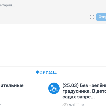
Отп
ФОРУМЫ
оительные
(25.03) Без «зелён
градусника. В дет
садах запре...
7
379
30