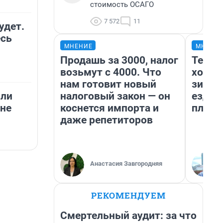
стоимость ОСАГО
7 572
11
удет.
есь
МНЕНИЕ
МНЕНИ
Продашь за 3000, налог
Тепло
возьмут с 4000. Что
холод
нам готовит новый
зимой
налоговый закон — он
ездит
или
коснется импорта и
плюсы
вне
даже репетиторов
Анастасия Завгородняя
РЕКОМЕНДУЕМ
Смертельный аудит: за что