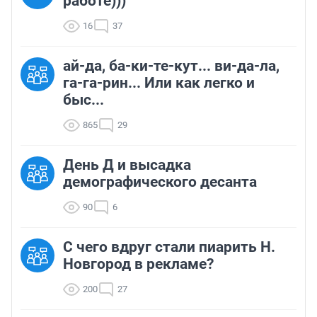
работе)))
16
37
ай-да, ба-ки-те-кут... ви-да-ла,
га-га-рин... Или как легко и
быс...
865
29
День Д и высадка
демографического десанта
90
6
С чего вдруг стали пиарить Н.
Новгород в рекламе?
200
27