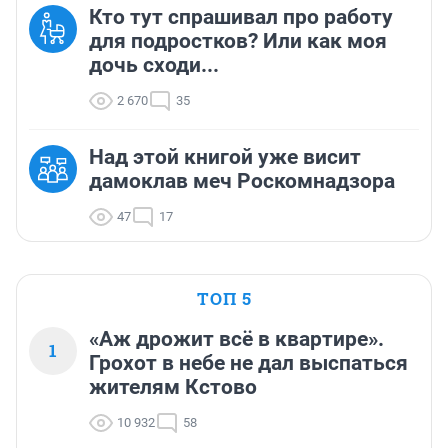
Кто тут спрашивал про работу
для подростков? Или как моя
дочь сходи...
2 670
35
Над этой книгой уже висит
дамоклав меч Роскомнадзора
47
17
ТОП 5
«Аж дрожит всё в квартире».
1
Грохот в небе не дал выспаться
жителям Кстово
10 932
58