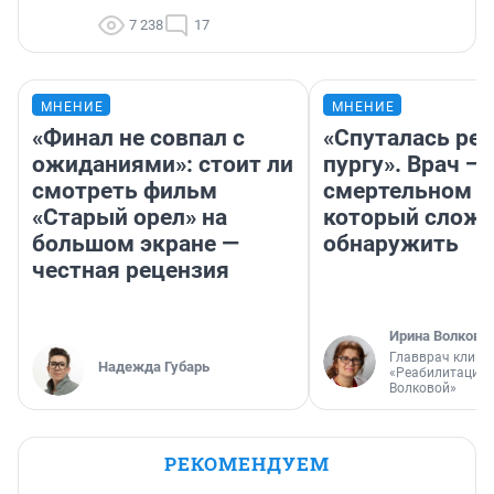
7 238
17
МНЕНИЕ
МНЕНИЕ
«Финал не совпал с
«Спуталась реч
ожиданиями»: стоит ли
пургу». Врач — 
смотреть фильм
смертельном д
«Старый орел» на
который слож
большом экране —
обнаружить
честная рецензия
Ирина Волкова
Главврач клини
Надежда Губарь
«Реабилитация 
Волковой»
РЕКОМЕНДУЕМ