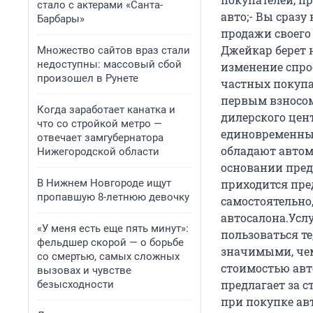
стало с актерами «Санта-
авто;- Вы сраз
Барбары»
продажи своего 
Джейкар берет н
Множество сайтов враз стали
недоступны: массовый сбой
изменение спро
произошел в Рунете
частных покупа
первым взносом 
Когда заработает канатка и
дилерского цен
что со стройкой метро —
единовременных
отвечает замгубернатора
обладают автомо
Нижегородской области
основании пред
В Нижнем Новгороде ищут
приходится пр
пропавшую 8-летнюю девочку
самостоятельно,
автосалона.Усл
«У меня есть еще пять минут»:
пользоваться те
фельдшер скорой — о борьбе
значимыми, чем
со смертью, самых сложных
стоимостью авт
вызовах и чувстве
предлагает за 
безысходности
при покупке авт