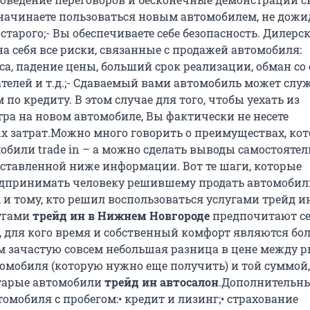
у начинаете пользоваться новым автомобилем, не дожи
старого;- Вы обеспечиваете себе безопасность. Дилерс
а себя все риски, связанные с продажей автомобиля:
са, падение цены, больший срок реализации, обман со
телей и т.д.;- Сдаваемый вами автомобиль может слу
по кредиту. В этом случае для того, чтобы уехать из
тра на новом автомобиле, Вы фактически не несете
 затрат.Можно много говорить о преимуществах, ко
били trade in – а можно сделать выводы самостоятел
ставленной ниже информации. Вот те шаги, которые
едпринимать человеку решившему продать автомобил
 и тому, кто решил воспользоваться услугами трейд и
угами
трейд ин в Нижнем Новгороде
предпочитают се
, для кого время и собственный комфорт являются бол
 зачастую совсем небольшая разница в цене между 
омобиля (которую нужно еще получить) и той суммой
старые автомобили
трейд ин автосалон
.Дополнительны
омобиля с пробегом:• кредит и лизинг;• страхование