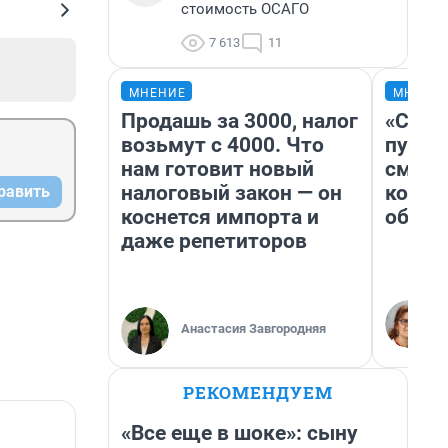
стоимость ОСАГО
7 613
11
МНЕНИЕ
МНЕНИ
Продашь за 3000, налог
«Спут
возьмут с 4000. Что
пургу»
нам готовит новый
смерт
налоговый закон — он
котор
равить
коснется импорта и
обнар
даже репетиторов
Анастасия Завгородняя
РЕКОМЕНДУЕМ
«Все еще в шоке»: сыну