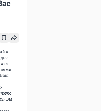
Вас
ый с
 две
 эти
ьными
 Ваш
•
ночную
n:
- Вы
воего