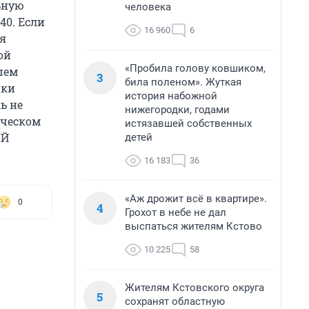
ьную
человека
40. Если
16 960
6
ля
ой
«Пробила голову ковшиком,
шем
3
била поленом». Жуткая
ики
история набожной
ь не
нижегородки, годами
ическом
истязавшей собственных
ЫЙ
детей
16 183
36
«Аж дрожит всё в квартире».
0
4
Грохот в небе не дал
выспаться жителям Кстово
10 225
58
Жителям Кстовского округа
5
сохранят областную