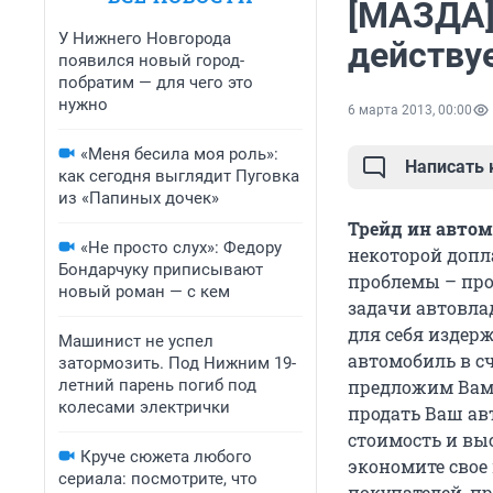
[МАЗДА]
У Нижнего Новгорода
действуе
появился новый город-
побратим — для чего это
нужно
6 марта 2013, 00:00
«Меня бесила моя роль»:
Написать
как сегодня выглядит Пуговка
из «Папиных дочек»
Трейд ин авто
«Не просто слух»: Федору
некоторой допл
Бондарчуку приписывают
проблемы – про
новый роман — с кем
задачи автовла
для себя издер
Машинист не успел
автомобиль в с
затормозить. Под Нижним 19-
летний парень погиб под
предложим Вам 
колесами электрички
продать Ваш ав
стоимость и вы
Круче сюжета любого
экономите свое 
сериала: посмотрите, что
покупателей, п