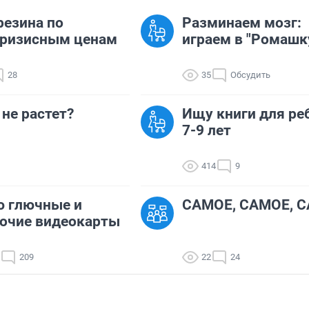
резина по
Разминаем мозг:
кризисным ценам
играем в "Ромашк
28
35
Обсудить
не растет?
Ищу книги для ре
7-9 лет
414
9
ю глючные и
САМОЕ, САМОЕ, С
очие видеокарты
209
22
24