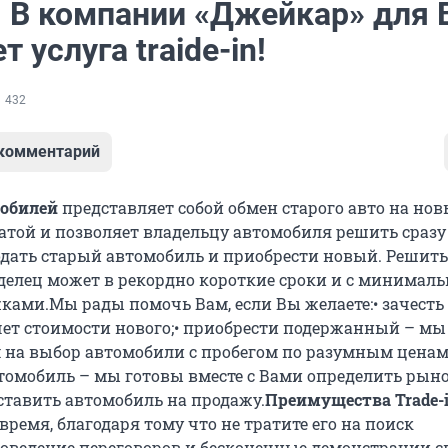
 В компании «Джейкар» для 
т услуга traide-in!
432
 комментарий
мобилей
представляет собой обмен старого авто на нов
атой и позволяет владельцу автомобиля решить сразу
дать старый автомобиль и приобрести новый. Решить
делец может в рекордно короткие сроки и с минимал
жками.Мы рады помочь Вам, если Вы желаете:• зачесть
чет стоимости нового;• приобрести подержанный – мы
на выбор автомобили с пробегом по разумным ценам;
томобиль – мы готовы вместе с Вами определить ры
ставить автомобиль на продажу.
Преимущества Trade-i
время, благодаря тому что не тратите его на поиск
роведение переговоров и бесконечные демонстрации с