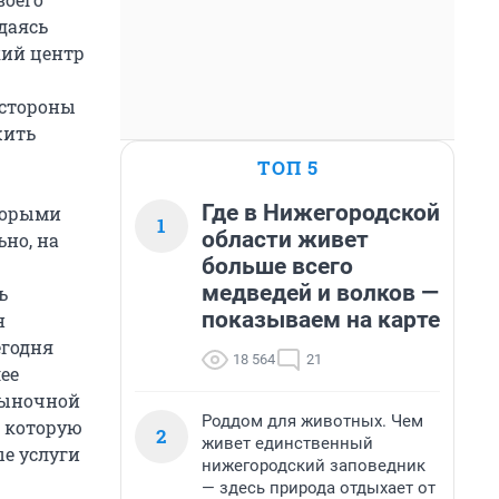
даясь
кий центр
 стороны
жить
ТОП 5
Где в Нижегородской
торыми
1
области живет
ьно, на
больше всего
медведей и волков —
ь
показываем на карте
н
годня
18 564
21
ее
рыночной
Роддом для животных. Чем
, которую
2
живет единственный
е услуги
нижегородский заповедник
— здесь природа отдыхает от