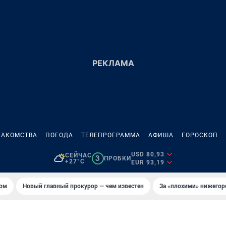
НАКОМСТВА
ПОГОДА
ТЕЛЕПРОГРАММА
АФИША
ГОРОСКОП
USD 80,93
СЕЙЧАС
3
ПРОБКИ
+27°C
EUR 93,19
том
Новый главный прокурор — чем известен
За «плохими» нижего