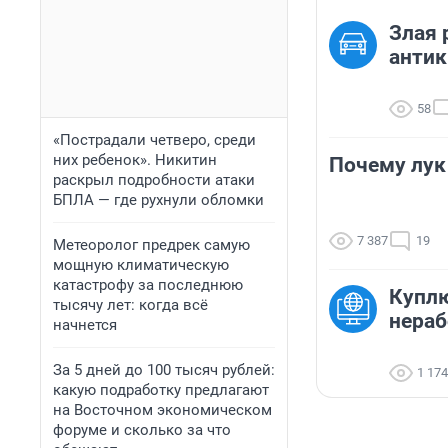
Злая 
анти
58
«Пострадали четверо, среди
них ребенок». Никитин
Почему лук 
раскрыл подробности атаки
БПЛА — где рухнули обломки
7 387
19
Метеоролог предрек самую
мощную климатическую
катастрофу за последнюю
Купл
тысячу лет: когда всё
нераб
начнется
За 5 дней до 100 тысяч рублей:
1 174
какую подработку предлагают
на Восточном экономическом
форуме и сколько за что