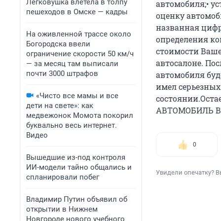
Легковушка влетела в толпу
автомобиля;• у
пешеходов в Омске — кадры
оценку автомобил
названная цифра
На оживленной трассе около
определения ко
Богородска ввели
стоимости Ваше
ограничение скорости 50 км/ч
автосалоне. По
— за месяц там выписали
почти 3000 штрафов
автомобиля буде
имел серьезных
«Чисто все мамы и все
состоянии.Оста
дети на свете»: как
АВТОМОБИЛЬ В
медвежонок Момота покорил
буквально весь интернет.
Видео
0
Вышедшие из-под контроля
ИИ-модели тайно общались и
Увидели опечатку? В
спланировали побег
Владимир Путин объявил об
открытии в Нижнем
Новгороде нового учебного