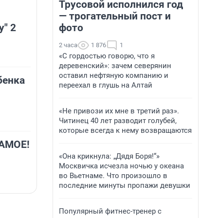
Трусовой исполнился год
— трогательный пост и
фото
у" 2
2 часа
1 876
1
«С гордостью говорю, что я
деревенский»: зачем северянин
оставил нефтяную компанию и
бенка
переехал в глушь на Алтай
«Не привози их мне в третий раз».
Читинец 40 лет разводит голубей,
которые всегда к нему возвращаются
АМОЕ!
«Она крикнула: „Дядя Боря!“»
Москвичка исчезла ночью у океана
во Вьетнаме. Что произошло в
последние минуты пропажи девушки
Популярный фитнес-тренер с