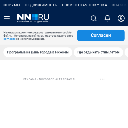
ФОРУМЫ
НЕДВИЖИМОСТЬ
СОВМЕСТНАЯ ПОКУПКА
ЗНАКОМ
На информационном ресурсе применяются cookie-
Согласен
файлы. Оставаясь на сайте, вы подтверждаете свое
согласие
на их использование.
Программа на День города в Нижнем
Где отдыхать этим летом
РЕКЛАМА • NOVGOROD.ALFAZDRAV.RU