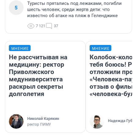
Туристы прятались под лежаками, погибли
5
шесть человек, среди жертв дети: что
известно об атаке на пляж в Геленджике
7 121
37
МНЕНИЕ
МНЕНИЕ
Не рассчитывая на
Колобок-колобо
медицину: ректор
тебя боюсь! Ра
Приволжского
отложили прок
медуниверситета
«Человека-пау
раскрыл секреты
отзыв о фильм
долголетия
«человека-бул
Николай Карякин
Надежда Губар
ректор ПИМУ