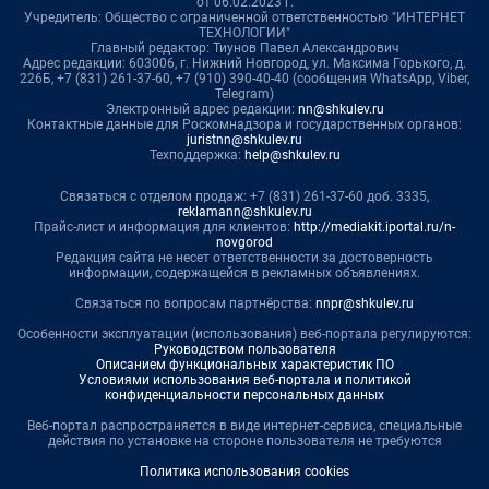
от 06.02.2023 г.
Учредитель: Общество с ограниченной ответственностью "ИНТЕРНЕТ
ТЕХНОЛОГИИ"
Главный редактор: Тиунов Павел Александрович
Адрес редакции: 603006, г. Нижний Новгород, ул. Максима Горького, д.
226Б, +7 (831) 261-37-60, +7 (910) 390-40-40 (сообщения WhatsApp, Viber,
Telegram)
Электронный адрес редакции:
nn@shkulev.ru
Контактные данные для Роскомнадзора и государственных органов:
juristnn@shkulev.ru
Техподдержка:
help@shkulev.ru
Связаться с отделом продаж: +7 (831) 261-37-60 доб. 3335,
reklamann@shkulev.ru
Прайс-лист и информация для клиентов:
http://mediakit.iportal.ru/n-
novgorod
Редакция сайта не несет ответственности за достоверность
информации, содержащейся в рекламных объявлениях.
Связаться по вопросам партнёрства:
nnpr@shkulev.ru
Особенности эксплуатации (использования) веб-портала регулируются:
Руководством пользователя
Описанием функциональных характеристик ПО
Условиями использования веб-портала и политикой
конфиденциальности персональных данных
Веб-портал распространяется в виде интернет-сервиса, специальные
действия по установке на стороне пользователя не требуются
Политика использования cookies