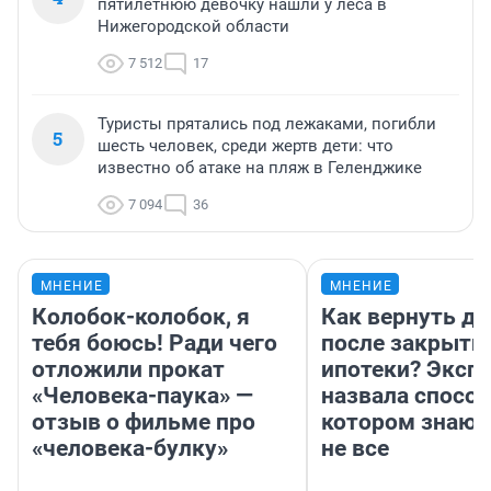
пятилетнюю девочку нашли у леса в
Нижегородской области
7 512
17
Туристы прятались под лежаками, погибли
5
шесть человек, среди жертв дети: что
известно об атаке на пляж в Геленджике
7 094
36
МНЕНИЕ
МНЕНИЕ
Колобок-колобок, я
Как вернуть де
тебя боюсь! Ради чего
после закрыти
отложили прокат
ипотеки? Эксп
«Человека-паука» —
назвала способ
отзыв о фильме про
котором знают
«человека-булку»
не все