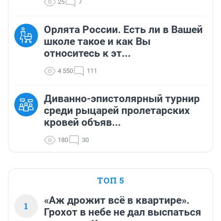
25
7
Орлята России. Есть ли в Вашей
школе такое и как Вы
относитесь к эт...
4 550
111
Диванно-эпистолярный турнир
среди рыцарей пролетарских
кровей объяв...
180
30
ТОП 5
«Аж дрожит всё в квартире».
1
Грохот в небе не дал выспаться