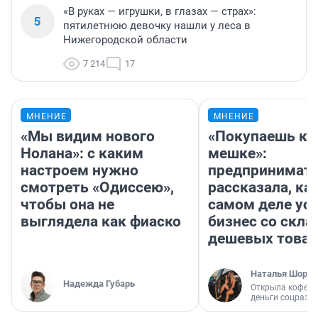
«В руках — игрушки, в глазах — страх»:
5
пятилетнюю девочку нашли у леса в
Нижегородской области
7 214
17
МНЕНИЕ
МНЕНИЕ
«Мы видим нового
«Покупаешь ко
Нолана»: с каким
мешке»:
настроем нужно
предпринимат
смотреть «Одиссею»,
рассказала, как
чтобы она не
самом деле ус
выглядела как фиаско
бизнес со скл
дешевых това
Наталья Шорох
Надежда Губарь
Открыла кофейн
деньги соцразв