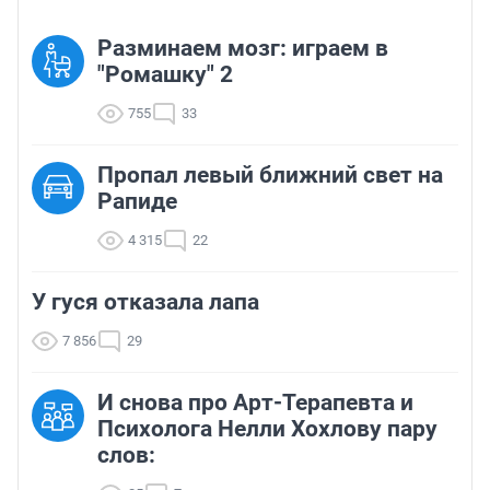
Разминаем мозг: играем в
"Ромашку" 2
755
33
Пропал левый ближний свет на
Рапиде
4 315
22
У гуся отказала лапа
7 856
29
И снова про Арт-Терапевта и
Психолога Нелли Хохлову пару
слов: