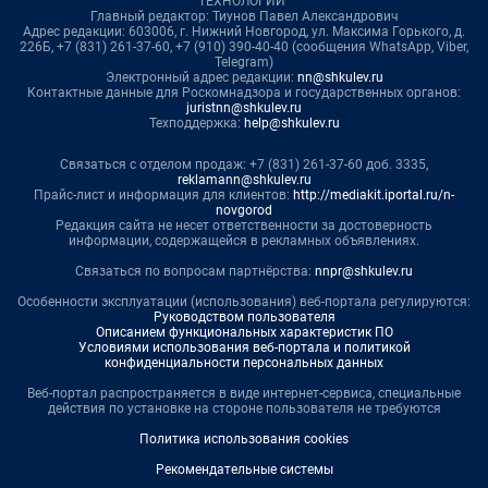
ТЕХНОЛОГИИ"
Главный редактор: Тиунов Павел Александрович
Адрес редакции: 603006, г. Нижний Новгород, ул. Максима Горького, д.
226Б, +7 (831) 261-37-60, +7 (910) 390-40-40 (сообщения WhatsApp, Viber,
Telegram)
Электронный адрес редакции:
nn@shkulev.ru
Контактные данные для Роскомнадзора и государственных органов:
juristnn@shkulev.ru
Техподдержка:
help@shkulev.ru
Связаться с отделом продаж: +7 (831) 261-37-60 доб. 3335,
reklamann@shkulev.ru
Прайс-лист и информация для клиентов:
http://mediakit.iportal.ru/n-
novgorod
Редакция сайта не несет ответственности за достоверность
информации, содержащейся в рекламных объявлениях.
Связаться по вопросам партнёрства:
nnpr@shkulev.ru
Особенности эксплуатации (использования) веб-портала регулируются:
Руководством пользователя
Описанием функциональных характеристик ПО
Условиями использования веб-портала и политикой
конфиденциальности персональных данных
Веб-портал распространяется в виде интернет-сервиса, специальные
действия по установке на стороне пользователя не требуются
Политика использования cookies
Рекомендательные системы