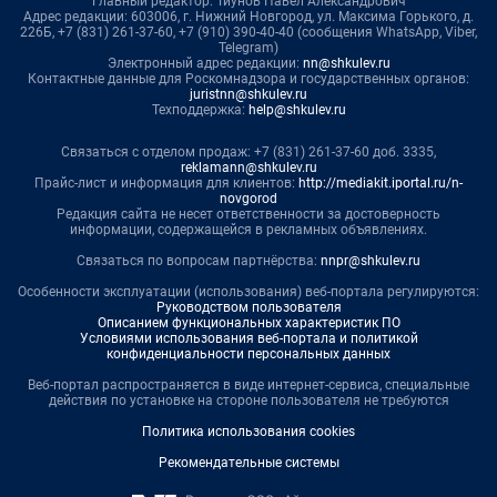
Главный редактор: Тиунов Павел Александрович
Адрес редакции: 603006, г. Нижний Новгород, ул. Максима Горького, д.
226Б, +7 (831) 261-37-60, +7 (910) 390-40-40 (сообщения WhatsApp, Viber,
Telegram)
Электронный адрес редакции:
nn@shkulev.ru
Контактные данные для Роскомнадзора и государственных органов:
juristnn@shkulev.ru
Техподдержка:
help@shkulev.ru
Связаться с отделом продаж: +7 (831) 261-37-60 доб. 3335,
reklamann@shkulev.ru
Прайс-лист и информация для клиентов:
http://mediakit.iportal.ru/n-
novgorod
Редакция сайта не несет ответственности за достоверность
информации, содержащейся в рекламных объявлениях.
Связаться по вопросам партнёрства:
nnpr@shkulev.ru
Особенности эксплуатации (использования) веб-портала регулируются:
Руководством пользователя
Описанием функциональных характеристик ПО
Условиями использования веб-портала и политикой
конфиденциальности персональных данных
Веб-портал распространяется в виде интернет-сервиса, специальные
действия по установке на стороне пользователя не требуются
Политика использования cookies
Рекомендательные системы