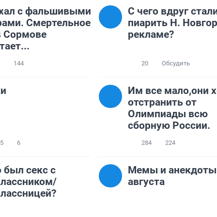
хал с фальшивыми
С чего вдруг стал
ами. Смертельное
пиарить Н. Новгор
в Сормове
рекламе?
тает...
144
20
Обсудить
ки
Им все мало,они 
отстранить от
Олимпиады всю
сборную России.
85
6
284
224
о был секс с
Мемы и анекдоты 
лассником/
августа
лассницей?