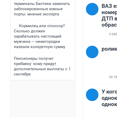
терминалы Балтики заменить
ВАЗ е
заблокированные южные
номер
порты: мнение эксперта
ДТП 
обрас
Кормилец или спонсор?
Сколько должен
3 640
зарабатывать настоящий
мужчина — нижегородки
назвали конкретную сумму
роли
Пенсионеры получат
прибавку: кому придут
дополнительные выплаты с 1
сентября
34 1
У ког
однок
однок