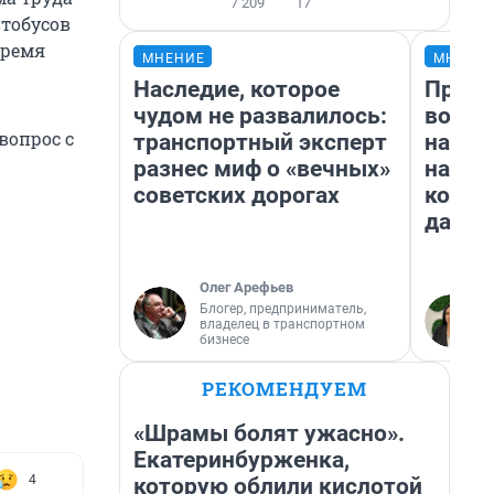
7 209
17
втобусов
время
МНЕНИЕ
МНЕНИ
Наследие, которое
Прода
чудом не развалилось:
возьм
вопрос с
транспортный эксперт
нам г
разнес миф о «вечных»
налог
советских дорогах
косне
даже 
Олег Арефьев
Блогер, предприниматель,
владелец в транспортном
бизнесе
РЕКОМЕНДУЕМ
«Шрамы болят ужасно».
Екатеринбурженка,
4
которую облили кислотой