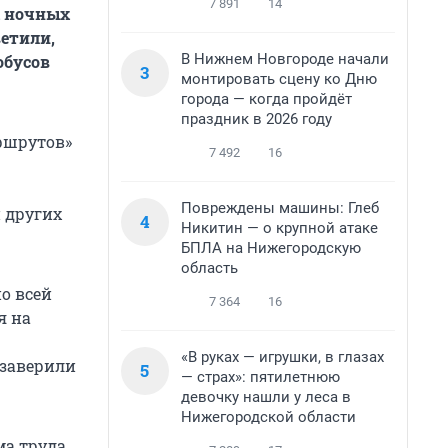
7 891
14
ы ночных
етили,
В Нижнем Новгороде начали
обусов
3
монтировать сцену ко Дню
города — когда пройдёт
праздник в 2026 году
ршрутов»
7 492
16
Повреждены машины: Глеб
 других
4
Никитин — о крупной атаке
БПЛА на Нижегородскую
область
о всей
7 364
16
я на
«В руках — игрушки, в глазах
 заверили
5
— страх»: пятилетнюю
девочку нашли у леса в
Нижегородской области
ма труда