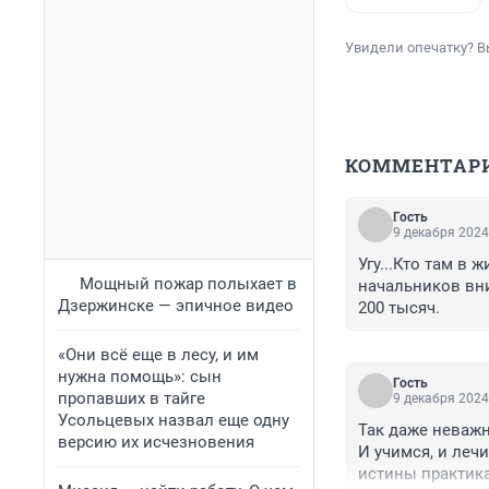
Увидели опечатку? В
КОММЕНТАР
Гость
9 декабря 2024
Угу...Кто там в 
Мощный пожар полыхает в
начальников вни
Дзержинске — эпичное видео
200 тысяч.
«Они всё еще в лесу, и им
нужна помощь»: сын
Гость
пропавших в тайге
9 декабря 2024
Усольцевых назвал еще одну
Так даже неважн
версию их исчезновения
И учимся, и лечи
истины практика