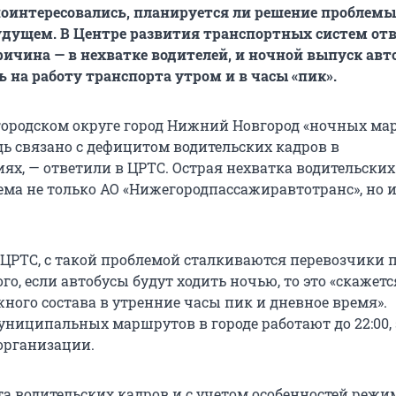
оинтересовались, планируется ли решение проблем
дущем. В Центре развития транспортных систем отв
ричина — в нехватке водителей, и ночной выпуск авт
 на работу транспорта утром и в часы «пик».
 городском округе город Нижний Новгород «ночных ма
дь связано с дефицитом водительских кадров в
ях, — ответили в ЦРТС. Острая нехватка водительских
ема не только АО «Нижегородпассажиравтотранс», но и
 ЦРТС, с такой проблемой сталкиваются перевозчики п
ого, если автобусы будут ходить ночью, то это «скажетс
ного состава в утренние часы пик и дневное время».
ниципальных маршрутов в городе работают до 22:00,
организации.
та водительских кадров и с учетом особенностей режи