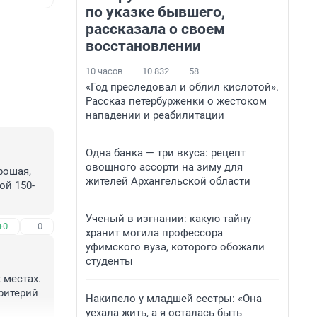
по указке бывшего,
рассказала о своем
восстановлении
10 часов
10 832
58
«Год преследовал и облил кислотой».
Рассказ петербурженки о жестоком
нападении и реабилитации
Одна банка — три вкуса: рецепт
овощного ассорти на зиму для
ошая, 
жителей Архангельской области
ой 150-
Ученый в изгнании: какую тайну
+0
–0
хранит могила профессора
уфимского вуза, которого обожали
студенты
местах. 
ритерий 
Накипело у младшей сестры: «Она
уехала жить, а я осталась быть