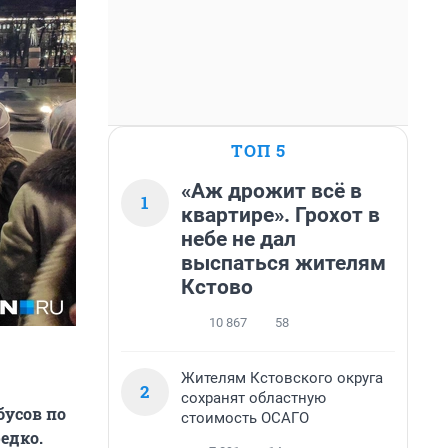
ТОП 5
«Аж дрожит всё в
1
квартире». Грохот в
небе не дал
выспаться жителям
Кстово
10 867
58
Жителям Кстовского округа
2
сохранят областную
бусов по
стоимость ОСАГО
едко.