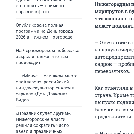
Нижегородцы п
его носить — примеры
маршрутов в бу
образов с фото
что основная п
Опубликована полная
может повлиять
программа на День города —
2026 в Нижнем Новгороде
— Отсутствие в
в первую очере
На Черноморском побережье
автопредприяти
закрыли пляжи: что там
происходит
кадров — пробл
перевозчиков.
«Минус — слишком много
спойлеров»: российский
Как отметили в
ниндзя-скульптор снялся в
сериале «Дом Дракона».
стране. Кроме т
Видео
выпуске подвиж
Большинство му
«Праздник будет другим».
представители 
Нижегородские власти
решили сократить число
звезд и праздничных
— Из-за дефици