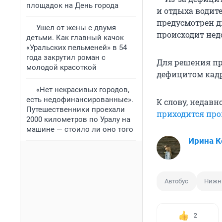
площадок на День города
и отдыха водите
предусмотрен д
Ушел от жены с двумя
происходит нед
детьми. Как главный качок
«Уральских пельменей» в 54
года закрутил роман с
Для решения пр
молодой красоткой
дефицитом кадр
«Нет некрасивых городов,
есть недофинансированные».
К слову, недавн
Путешественники проехали
приходится про
2000 километров по Уралу на
машине — стоило ли оно того
Ирина 
Автобус
Нижн
2