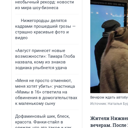
необычный рекорд: новости
из мира шоу-бизнеса
Нижегородцы делятся
кадрами прошедшей грозы —
страшно красивые фото и
видео
«Август принесет новые
возможности»: Тамара Глоба
назвала, кому из знаков
зодиака улыбнется удача
«Меня не просто отменяют,
меня хотят убить»: участница
«Мамы в 16» ответила на
обвинения в домогательствах
Вечером ждать автобу
к маленькому сыну
Источник: 
Наталья Бур
Дофаминовый шик, блеск,
Жители Нижнего
красота. Фанки-стайл в
вечерам. После
одежде: что это такое и как