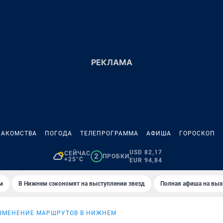
НАКОМСТВА
ПОГОДА
ТЕЛЕПРОГРАММА
АФИША
ГОРОСКОП
USD 82,17
СЕЙЧАС
2
ПРОБКИ
+25°C
EUR 94,84
м
В Нижнем сэкономят на выступлении звезд
Полная афиша на вы
ЗМЕНЕНИЕ МАРШРУТОВ В НИЖНЕМ