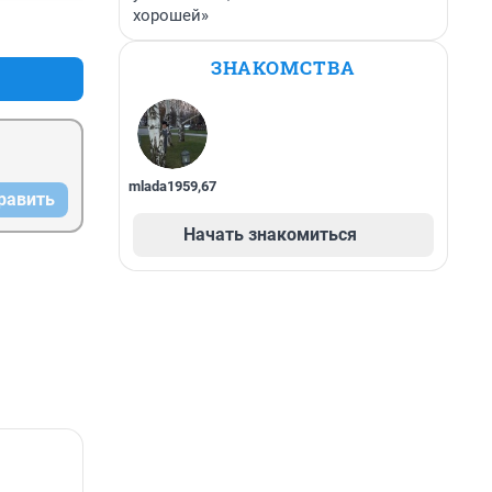
хорошей»
+0
–0
ЗНАКОМСТВА
mlada1959
,
67
равить
Начать знакомиться