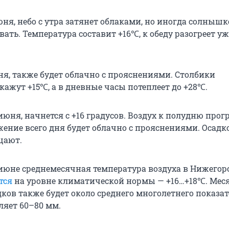
юня, небо с утра затянет облаками, но иногда солнышк
ать. Температура составит +16℃, к обеду разогреет уж
юня, также будет облачно с прояснениями. Столбики
кажут +15℃, а в дневные часы потеплеет до +28℃.
 июня, начнется с +16 градусов. Воздух к полудню прогр
ение всего дня будет облачно с прояснениями. Осадко
щают.
 июне среднемесячная температура воздуха в Нижегор
тся
на уровне климатической нормы — +16…+18℃. Мес
ков также будет около среднего многолетнего показат
ляет 60–80 мм.