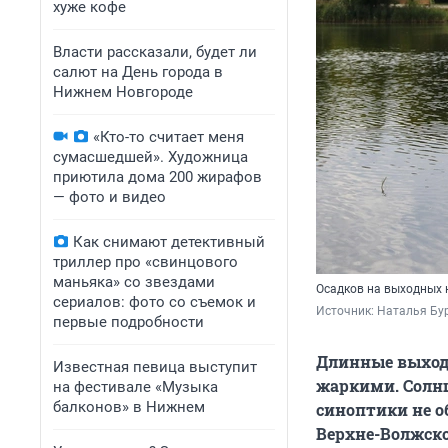
хуже кофе
Власти рассказали, будет ли
салют на День города в
Нижнем Новгороде
«Кто-то считает меня
сумасшедшей». Художница
приютила дома 200 жирафов
— фото и видео
Как снимают детективный
триллер про «свинцового
маньяка» со звездами
Осадков на выходных 
сериалов: фото со съемок и
Источник: 
Наталья Бур
первые подробности
Длинные выход
Известная певица выступит
жаркими. Солнце
на фестивале «Музыка
балконов» в Нижнем
синоптики не о
Верхне-Волжск