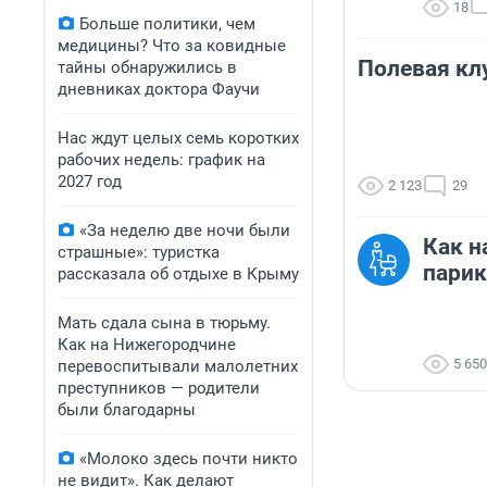
18
Больше политики, чем
медицины? Что за ковидные
Полевая кл
тайны обнаружились в
дневниках доктора Фаучи
Нас ждут целых семь коротких
рабочих недель: график на
2027 год
2 123
29
«За неделю две ночи были
Как н
страшные»: туристка
пари
рассказала об отдыхе в Крыму
Мать сдала сына в тюрьму.
Как на Нижегородчине
5 650
перевоспитывали малолетних
преступников — родители
были благодарны
«Молоко здесь почти никто
не видит». Как делают