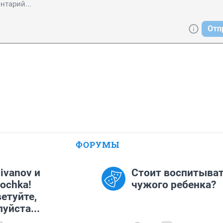
Отп
ФОРУМЫ
.ivanov и
Стоит воспитыва
ochka!
чужого ребенка?
етуйте,
уйста...