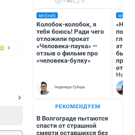
7 342
17
МНЕНИЕ
МНЕНИ
Колобок-колобок, я
«Нико
тебя боюсь! Ради чего
побед
отложили прокат
главн
«Человека-паука» —
этого
0
отзыв о фильме про
бьет 
«человека-булку»
прока
отзыв
Нолан
Надежда Губарь
РЕКОМЕНДУЕМ
В Волгограде пытаются
спасти от страшной
смерти оставшихся без