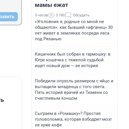
мамы ежат
5 часов
3 780
Обсудить
равить
«Уголовник я, родные со мной не
общаются»: как бывший «афганец» 30
лет живет в землянке посреди леса
под Рязанью
Кишечник был собран в гармошку: в
Югре кошечка с тяжелой судьбой
ищет новый дом — ее история
Победили опухоль размером с яйцо и
вытащили младенца с того света.
Пять историй врачей из Тюмени со
счастливым концом
ть
Сыграем в «Ромашку»? Простая
головоломка, которая взбодрит мозг
не хуже кофе