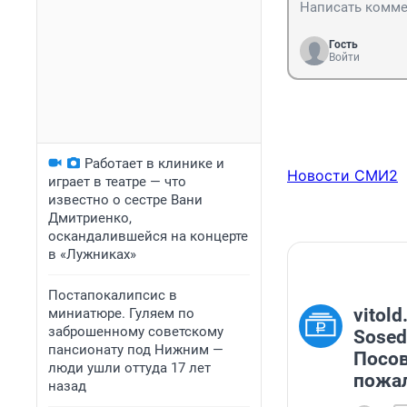
Гость
Войти
Работает в клинике и
Новости СМИ2
играет в театре — что
известно о сестре Вани
Дмитриенко,
оскандалившейся на концерте
в «Лужниках»
Постапокалипсис в
vitold
миниатюре. Гуляем по
заброшенному советскому
Sosed
пансионату под Нижним —
Посов
люди ушли оттуда 17 лет
пожал
назад