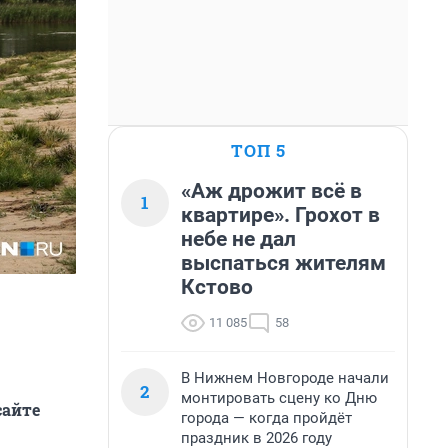
ТОП 5
«Аж дрожит всё в
1
квартире». Грохот в
небе не дал
выспаться жителям
Кстово
11 085
58
В Нижнем Новгороде начали
2
монтировать сцену ко Дню
сайте
города — когда пройдёт
праздник в 2026 году