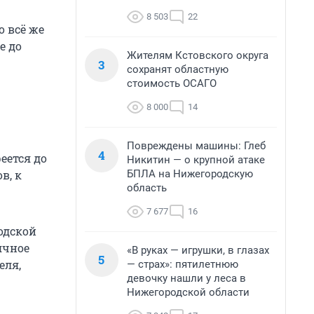
8 503
22
о всё же
е до
Жителям Кстовского округа
3
сохранят областную
стоимость ОСАГО
8 000
14
Повреждены машины: Глеб
4
еется до
Никитин — о крупной атаке
БПЛА на Нижегородскую
в, к
область
7 677
16
одской
ячное
«В руках — игрушки, в глазах
5
еля,
— страх»: пятилетнюю
девочку нашли у леса в
Нижегородской области