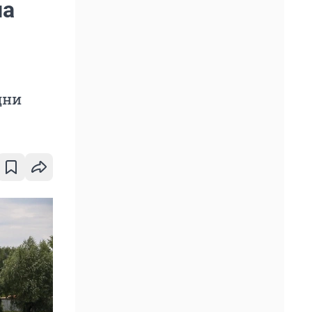
на
дни