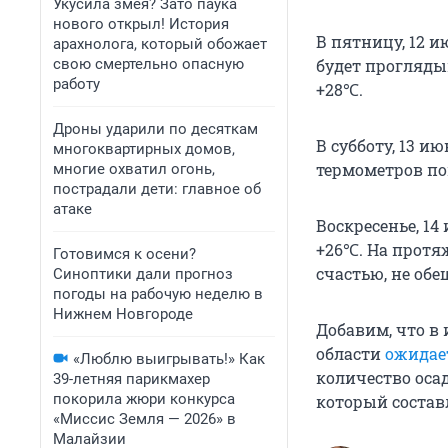
Укусила змея? Зато паука
нового открыл! История
В пятницу, 12 и
арахнолога, который обожает
свою смертельно опасную
будет проглядыв
работу
+28℃.
Дроны ударили по десяткам
В субботу, 13 и
многоквартирных домов,
термометров по
многие охватил огонь,
пострадали дети: главное об
атаке
Воскресенье, 14
+26℃. На протяж
Готовимся к осени?
счастью, не обе
Синоптики дали прогноз
погоды на рабочую неделю в
Нижнем Новгороде
Добавим, что в
области
ожидае
«Люблю выигрывать!» Как
количество осад
39-летняя парикмахер
покорила жюри конкурса
который состав
«Миссис Земля — 2026» в
Малайзии