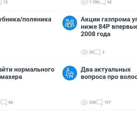
12
1 706
92
убника/поляника
Акции газпрома у
ниже 84Р впервые
2008 года
20
3
айти нормального
Два актуальных
кмахера
вопроса про воло
68
238
197