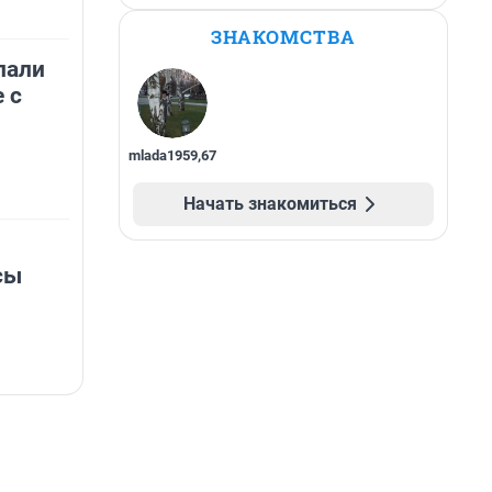
ЗНАКОМСТВА
пали
 с
mlada1959
,
67
Начать знакомиться
сы