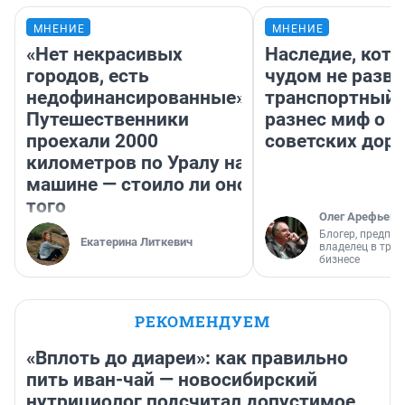
МНЕНИЕ
МНЕНИЕ
«Нет некрасивых
Наследие, кото
городов, есть
чудом не разва
недофинансированные».
транспортный 
Путешественники
разнес миф о 
проехали 2000
советских доро
километров по Уралу на
машине — стоило ли оно
того
Олег Арефьев
Блогер, предпри
Екатерина Литкевич
владелец в тра
бизнесе
РЕКОМЕНДУЕМ
«Вплоть до диареи»: как правильно
пить иван-чай — новосибирский
нутрициолог подсчитал допустимое