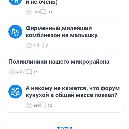
и не очень)
850
33
Фирменный,милейший
комбинезон на малышку.
14
7
Поликлиники нашего микрорайона
4 138
16
А никому не кажется, что форум
кукухой в общей массе поехал?
995
62
ТОП 5