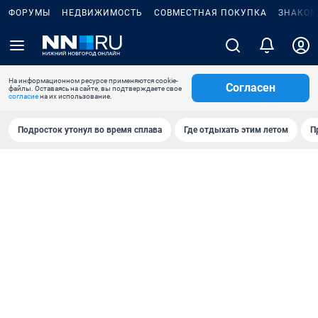
ФОРУМЫ
НЕДВИЖИМОСТЬ
СОВМЕСТНАЯ ПОКУПКА
ЗНАКОМ
На информационном ресурсе применяются cookie-
Согласен
файлы. Оставаясь на сайте, вы подтверждаете свое
согласие
на их использование.
Подросток утонул во время сплава
Где отдыхать этим летом
П