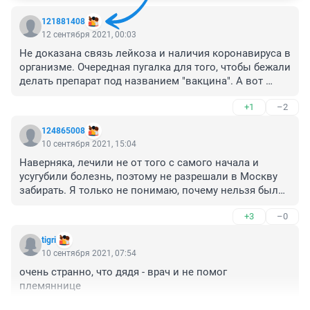
121881408
12 сентября 2021, 00:03
Не доказана связь лейкоза и наличия коронавируса в 
организме. Очередная пугалка для того, чтобы бежали 
делать препарат под названием "вакцина". А вот 
взаимосвязь между началом массового прививания 
+1
–2
от гриппа с клнца 90-х годов и всплеском раковых 
заболеваний после этого - отмечается.
124865008
10 сентября 2021, 15:04
Наверняка, лечили не от того с самого начала и 
усугубили болезнь, поэтому не разрешали в Москву 
забирать. Я только не понимаю, почему нельзя было 
отказ написать и уйти. Это же право любого 
+3
–0
человека.

Врач всегда раз в день заходит, это нормально. 
tigri
Главное, чтобы медсестры заходили постоянно.
10 сентября 2021, 07:54
очень странно, что дядя - врач и не помог 
племяннице